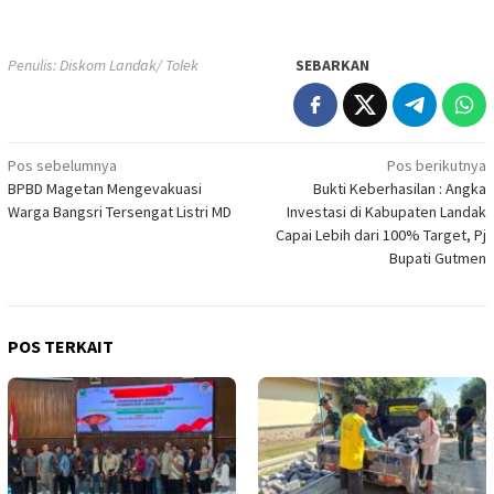
Penulis: Diskom Landak/ Tolek
SEBARKAN
Navigasi
Pos sebelumnya
Pos berikutnya
BPBD Magetan Mengevakuasi
Bukti Keberhasilan : Angka
pos
Warga Bangsri Tersengat Listri MD
Investasi di Kabupaten Landak
Capai Lebih dari 100% Target, Pj
Bupati Gutmen
POS TERKAIT