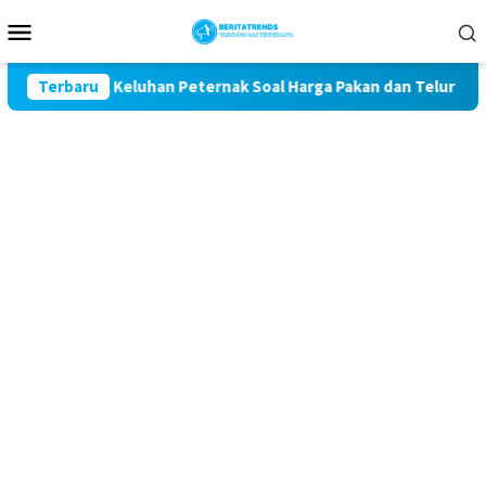
Loncat
Menu
ke
Mobile
konten
awal Keluhan Peternak Soal Harga Pakan dan Telur
Terbaru
TAK 