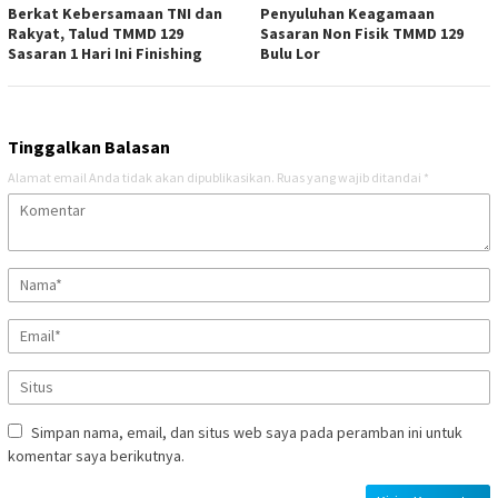
Berkat Kebersamaan TNI dan
Penyuluhan Keagamaan
Rakyat, Talud TMMD 129
Sasaran Non Fisik TMMD 129
Sasaran 1 Hari Ini Finishing
Bulu Lor
Tinggalkan Balasan
Alamat email Anda tidak akan dipublikasikan.
Ruas yang wajib ditandai
*
Simpan nama, email, dan situs web saya pada peramban ini untuk
komentar saya berikutnya.