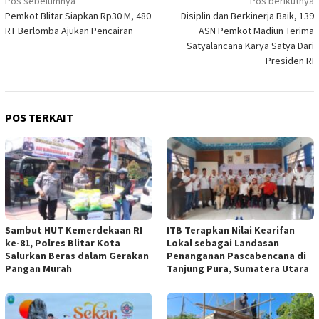
Navigasi
Pos sebelumnya
Pos berikutnya
Pemkot Blitar Siapkan Rp30 M, 480
Disiplin dan Berkinerja Baik, 139
pos
RT Berlomba Ajukan Pencairan
ASN Pemkot Madiun Terima
Satyalancana Karya Satya Dari
Presiden RI
POS TERKAIT
Sambut HUT Kemerdekaan RI
ITB Terapkan Nilai Kearifan
ke-81, Polres Blitar Kota
Lokal sebagai Landasan
Salurkan Beras dalam Gerakan
Penanganan Pascabencana di
Pangan Murah
Tanjung Pura, Sumatera Utara