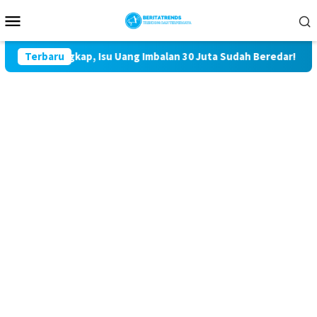
Loncat
Menu
ke
Mobile
konten
itangkap, Isu Uang Imbalan 30 Juta Sudah Beredar!
Terbaru
Kasus