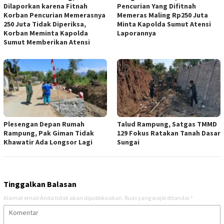
Dilaporkan karena Fitnah
Pencurian Yang Difitnah
Korban Pencurian Memerasnya
Memeras Maling Rp250 Juta
250 Juta Tidak Diperiksa,
Minta Kapolda Sumut Atensi
Korban Meminta Kapolda
Laporannya
Sumut Memberikan Atensi
Plesengan Depan Rumah
Talud Rampung, Satgas TMMD
Rampung, Pak Giman Tidak
129 Fokus Ratakan Tanah Dasar
Khawatir Ada Longsor Lagi
Sungai
Tinggalkan Balasan
Alamat email Anda tidak akan dipublikasikan.
Ruas yang wajib ditandai
*