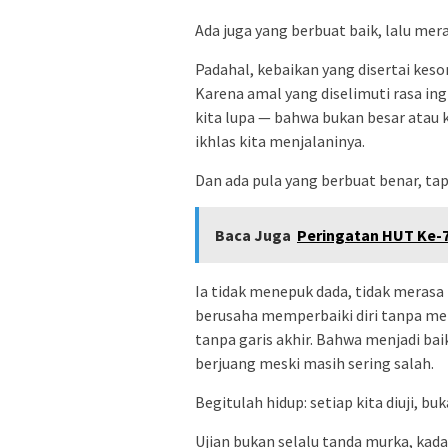
Ada juga yang berbuat baik, lalu mera
Padahal, kebaikan yang disertai kes
Karena amal yang diselimuti rasa ingi
kita lupa — bahwa bukan besar atau 
ikhlas kita menjalaninya.
Dan ada pula yang berbuat benar, tap
Baca Juga
Peringatan HUT Ke-7
Ia tidak menepuk dada, tidak merasa p
berusaha memperbaiki diri tanpa mer
tanpa garis akhir. Bahwa menjadi bai
berjuang meski masih sering salah.
Begitulah hidup: setiap kita diuji,
Ujian bukan selalu tanda murka, kadan