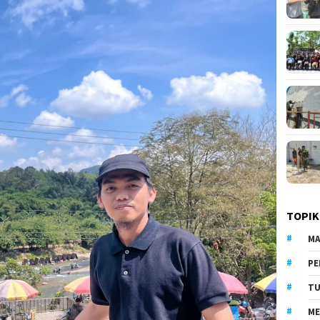
TOPIK
MA
PE
TU
ME