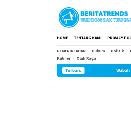
Loncat
ke
konten
HOME
TENTANG KAMI
PRIVACY POL
PEMERINTAHAN
Hukum
Politik
Kuliner
Olah Raga
Terbaru
Wabah lalat, bau menyengat 