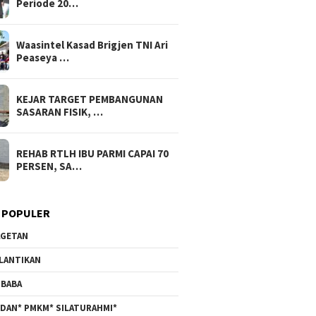
Periode 20…
Waasintel Kasad Brigjen TNI Ari
Peaseya …
KEJAR TARGET PEMBANGUNAN
SASARAN FISIK, …
REHAB RTLH IBU PARMI CAPAI 70
PERSEN, SA…
 POPULER
GETAN
LANTIKAN
BABA
DAN* PMKM* SILATURAHMI*