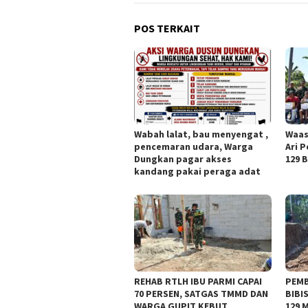
POS TERKAIT
Wabah lalat, bau menyengat ,
Waas
pencemaran udara, Warga
Ari 
Dungkan pagar akses
129 
kandang pakai peraga adat
REHAB RTLH IBU PARMI CAPAI
PEM
70 PERSEN, SATGAS TMMD DAN
BIBI
WARGA GUPIT KEBUT
129 