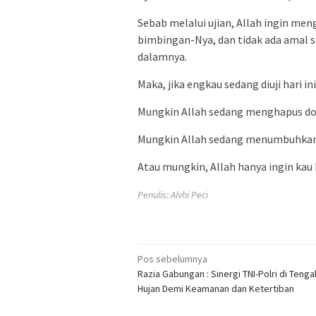
Sebab melalui ujian, Allah ingin me
bimbingan-Nya, dan tidak ada amal se
dalamnya.
Maka, jika engkau sedang diuji hari i
Mungkin Allah sedang menghapus dos
Mungkin Allah sedang menumbuhkan 
Atau mungkin, Allah hanya ingin kau
Penulis: Alvhi Peci
Navigasi
Pos sebelumnya
Razia Gabungan : Sinergi TNI-Polri di Tenga
pos
Hujan Demi Keamanan dan Ketertiban