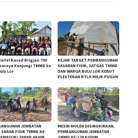
intel Kasad Brigjen TNI
KEJAR TARGET PEMBANGUNAN
Peaseya Kunjungi TMMD ke
SASARAN FISIK, SATGAS TMMD
Bulu Lor
DAN WARGA BULU LOR KEBUT
PLESTERAN RTLH MILIK PUGUH
BANGUNAN JEMBATAN
MESIN MOLEN DISINGKIRKAN,
S SARAN FISIK TMMD KE-
PEMBANGUNAN JEMBATAN
MEMASUKI TAHAP AKHIR,
TMMD KE-129 KODIM