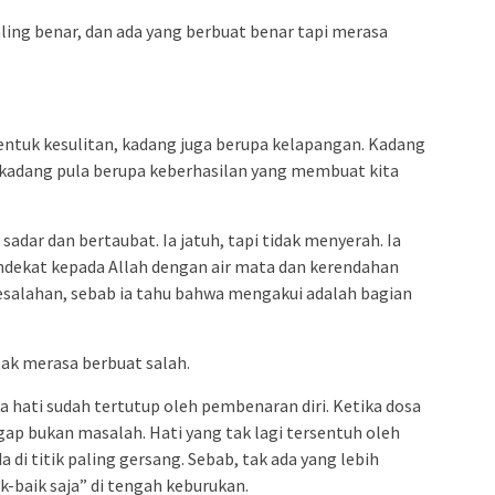
ling benar, dan ada yang berbuat benar tapi merasa
bentuk kesulitan, kadang juga berupa kelapangan. Kadang
 kadang pula berupa keberhasilan yang membuat kita
 sadar dan bertaubat. Ia jatuh, tapi tidak menyerah. Ia
mendekat kepada Allah dengan air mata dan kerendahan
kesalahan, sebab ia tahu bahwa mengakui adalah bagian
tak merasa berbuat salah.
ka hati sudah tertutup oleh pembenaran diri. Ketika dosa
gap bukan masalah. Hati yang tak lagi tersentuh oleh
a di titik paling gersang. Sebab, tak ada yang lebih
k-baik saja” di tengah keburukan.