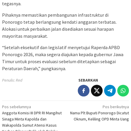
tegasnya.
Pihaknya memastikan pembangunan infrastruktur di
Ponorogo tetap berlangsung kendati anggaran terbatas.
Alokasi untuk perbaikan jalan disediakan sesuai harapan
mayoritas masyarakat.
“Setelah eksekutif dan legislatif menyetujui Raperda APBD
Ponorogo 2026, maka segera diajukan kepada gubernur Jawa
Timur untuk proses evaluasi sebelum ditetapkan sebagai
Peraturan Daerah,” pungkasnya.
Penulis: Red
SEBARKAN
Navigasi
Pos sebelumnya
Pos berikutnya
Anggota Komisi III DPR RI Mangihut
Nama Plt Bupati Ponorogo Dicatut
pos
Sinaga Minta Kapolda dan
Oknum, Keliling OPD Minta Uang
Wakapolda Sumut Atensi Kasus