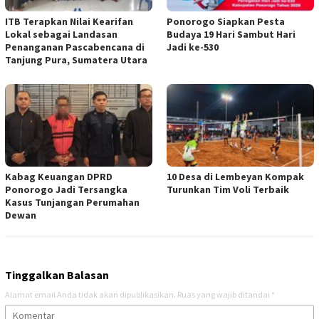
ITB Terapkan Nilai Kearifan
Ponorogo Siapkan Pesta
Lokal sebagai Landasan
Budaya 19 Hari Sambut Hari
Penanganan Pascabencana di
Jadi ke-530
Tanjung Pura, Sumatera Utara
Kabag Keuangan DPRD
10 Desa di Lembeyan Kompak
Ponorogo Jadi Tersangka
Turunkan Tim Voli Terbaik
Kasus Tunjangan Perumahan
Dewan
Tinggalkan Balasan
Alamat email Anda tidak akan dipublikasikan.
Ruas yang wajib ditandai
*