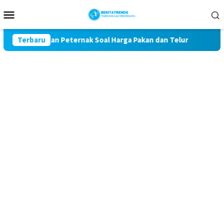
Loncat
Menu
ke
Mobile
konten
Keluhan Peternak Soal Harga Pakan dan Telur
Terbaru
TAK MAU K