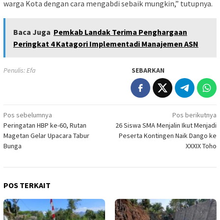
warga Kota dengan cara mengabdi sebaik mungkin,” tutupnya.
Baca Juga
Pemkab Landak Terima Penghargaan
Peringkat 4 Katagori Implementadi Manajemen ASN
Penulis: Efa
SEBARKAN
Navigasi
Pos sebelumnya
Pos berikutnya
Peringatan HBP ke-60, Rutan
26 Siswa SMA Menjalin Ikut Menjadi
pos
Magetan Gelar Upacara Tabur
Peserta Kontingen Naik Dango ke
Bunga
XXXIX Toho
POS TERKAIT