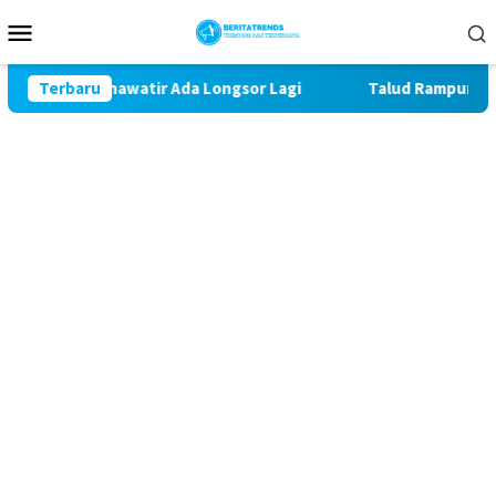
Loncat
Menu
ke
Mobile
konten
ak Khawatir Ada Longsor Lagi
Terbaru
Talud Rampung, Satgas T