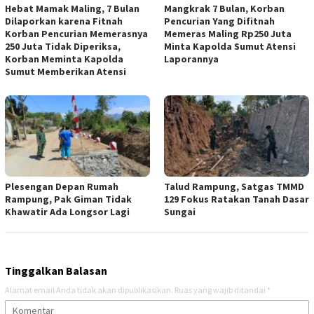
Hebat Mamak Maling, 7 Bulan
Mangkrak 7 Bulan, Korban
Dilaporkan karena Fitnah
Pencurian Yang Difitnah
Korban Pencurian Memerasnya
Memeras Maling Rp250 Juta
250 Juta Tidak Diperiksa,
Minta Kapolda Sumut Atensi
Korban Meminta Kapolda
Laporannya
Sumut Memberikan Atensi
Plesengan Depan Rumah
Talud Rampung, Satgas TMMD
Rampung, Pak Giman Tidak
129 Fokus Ratakan Tanah Dasar
Khawatir Ada Longsor Lagi
Sungai
Tinggalkan Balasan
Alamat email Anda tidak akan dipublikasikan.
Ruas yang wajib ditandai
*