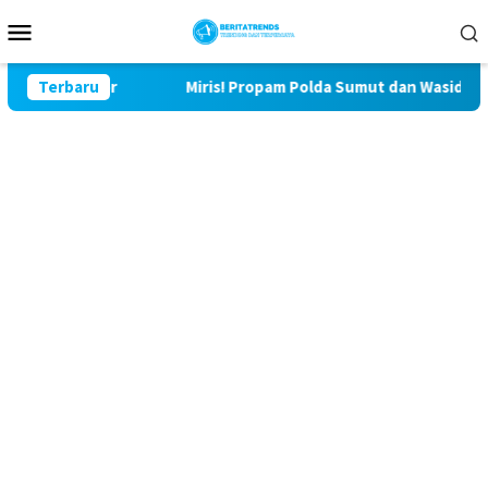
Loncat
Menu
ke
Mobile
konten
Bulu Lor
Terbaru
Miris! Propam Polda Sumut dan Wasidik Ditreskr