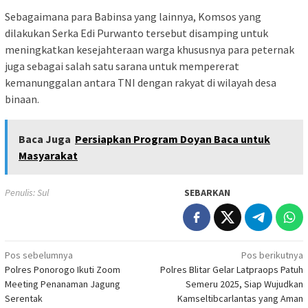
Sebagaimana para Babinsa yang lainnya, Komsos yang
dilakukan Serka Edi Purwanto tersebut disamping untuk
meningkatkan kesejahteraan warga khususnya para peternak
juga sebagai salah satu sarana untuk mempererat
kemanunggalan antara TNI dengan rakyat di wilayah desa
binaan.
Baca Juga
Persiapkan Program Doyan Baca untuk
Masyarakat
Penulis: Sul
SEBARKAN
Navigasi
Pos sebelumnya
Pos berikutnya
Polres Ponorogo Ikuti Zoom
Polres Blitar Gelar Latpraops Patuh
pos
Meeting Penanaman Jagung
Semeru 2025, Siap Wujudkan
Serentak
Kamseltibcarlantas yang Aman