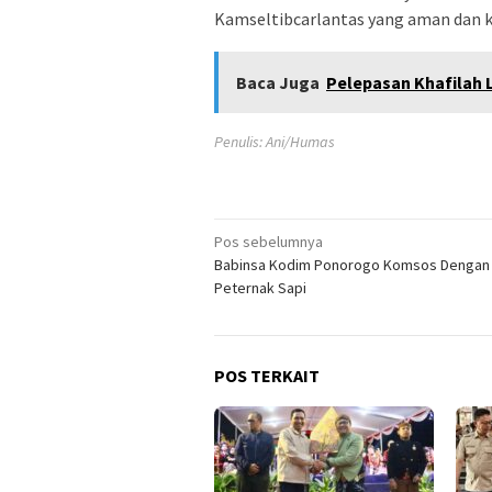
Kamseltibcarlantas yang aman dan ko
Baca Juga
Pelepasan Khafilah 
Penulis: Ani/Humas
Navigasi
Pos sebelumnya
Babinsa Kodim Ponorogo Komsos Dengan
pos
Peternak Sapi
POS TERKAIT