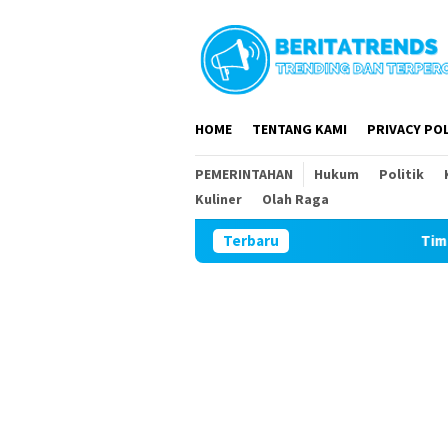
Loncat
ke
konten
HOME
TENTANG KAMI
PRIVACY POL
PEMERINTAHAN
Hukum
Politik
Kuliner
Olah Raga
Terbaru
Tim Wasev Mabesad