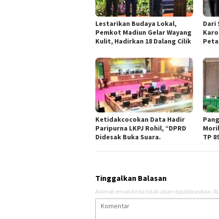
Lestarikan Budaya Lokal,
Dari
Pemkot Madiun Gelar Wayang
Karo
Kulit, Hadirkan 18 Dalang Cilik
Peta
Ketidakcocokan Data Hadir
Pang
Paripurna LKPJ Rohil, “DPRD
Mori
Didesak Buka Suara.
TP 8
Tinggalkan Balasan
Alamat email Anda tidak akan dipublikasikan.
Ru