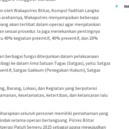
MA
n oleh Wakapolres Blitar, Kompol Fadillah Langko
Dalam arahannya, Wakapolres menyampaikan beberapa
yang akan terlibat dalam operasi agar menjalankan
dan sesuai prosedur. Ia juga menekankan pentingnya
itu 40% kegiatan preemtif, 40% preventif, dan 20%
ari berbagai fungsi diterjunkan dalam pelaksanaan
bagi ke dalam lima Satuan Tugas (Satgas), yaitu: Satgas
reventif, Satgas Gakkum (Penegakan Hukum), Satgas
ng, Barang, Lokasi, dan Kegiatan yang berpotensi
manan, keselamatan, ketertiban, dan kelancaran lalu
diharapkan seluruh personel memiliki pemahaman yang
indak selama operasi berlangsung. Polres Blitar
erasi Patuh Semeru 2025 sebagai upaya mewujudkan