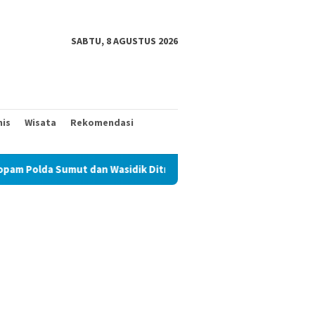
SABTU, 8 AGUSTUS 2026
nis
Wisata
Rekomendasi
ut dan Wasidik Ditreskrimum Diduga Permainkan Masyarakat Keci