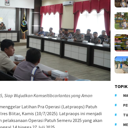
TOPIK
5, Siap Wujudkan Kamseltibcarlantas yang Aman
MA
PE
 menggelar Latihan Pra Operasi (Latpraops) Patuh
es Blitar, Kamis (10/7/2025). Latpraops ini menjadi
TU
n pelaksanaan Operasi Patuh Semeru 2025 yang akan
ME
nggal 14 hingga 27 Juli 2025.