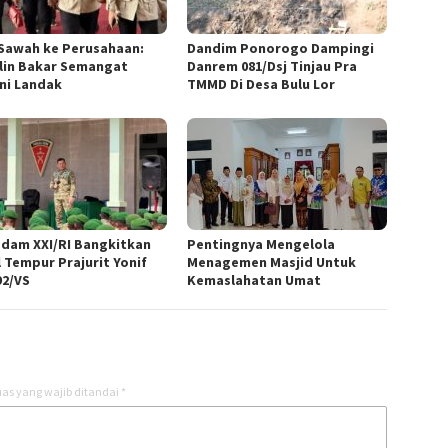
 Sawah ke Perusahaan:
Dandim Ponorogo Dampingi
lin Bakar Semangat
Danrem 081/Dsj Tinjau Pra
ni Landak
TMMD Di Desa Bulu Lor
dam XXI/RI Bangkitkan
Pentingnya Mengelola
l Tempur Prajurit Yonif
Menagemen Masjid Untuk
92/VS
Kemaslahatan Umat
as yang wajib ditandai
*