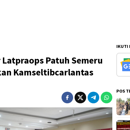
IKUTI
ar Latpraops Patuh Semeru
kan Kamseltibcarlantas
POS T