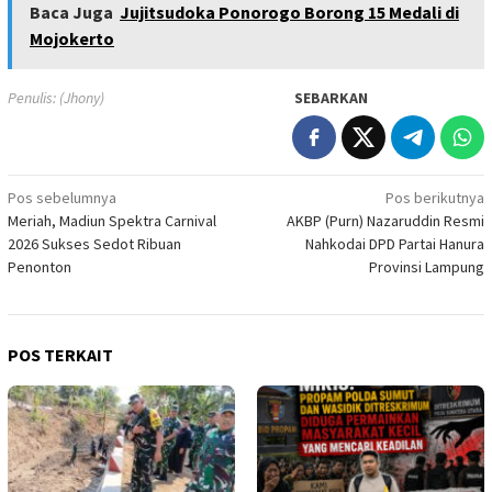
Baca Juga
Jujitsudoka Ponorogo Borong 15 Medali di
Mojokerto
Penulis: (Jhony)
SEBARKAN
Navigasi
Pos sebelumnya
Pos berikutnya
Meriah, Madiun Spektra Carnival
AKBP (Purn) Nazaruddin Resmi
pos
2026 Sukses Sedot Ribuan
Nahkodai DPD Partai Hanura
Penonton
Provinsi Lampung
POS TERKAIT