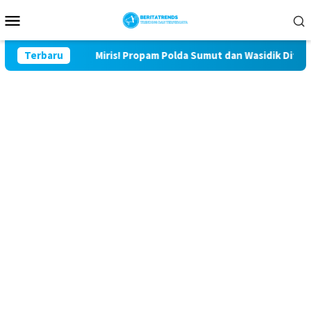
Loncat
Menu
ke
Mobile
konten
Lor
Terbaru
Miris! Propam Polda Sumut dan Wasidik Ditreskrimum