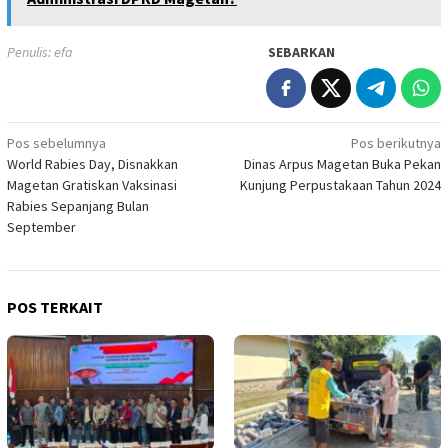
Penulis: efa
SEBARKAN
Navigasi
Pos sebelumnya
Pos berikutnya
World Rabies Day, Disnakkan
Dinas Arpus Magetan Buka Pekan
pos
Magetan Gratiskan Vaksinasi
Kunjung Perpustakaan Tahun 2024
Rabies Sepanjang Bulan
September
POS TERKAIT