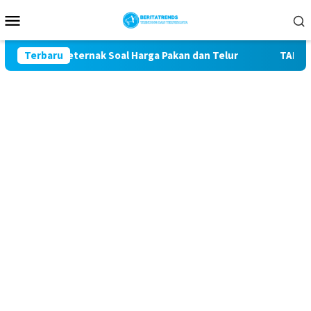
Loncat
Menu
ke
Mobile
konten
han Peternak Soal Harga Pakan dan Telur
Terbaru
TAK MAU KALAH