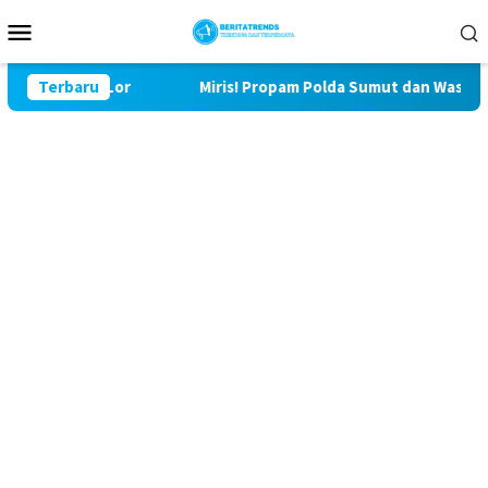
Loncat
Menu
ke
Mobile
konten
29 Bulu Lor
Terbaru
Miris! Propam Polda Sumut dan Wasidik Ditr