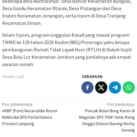
beberapa desa diantaranya : Desa Bancar Kecamatan Bungkal,
Desa Gandu Kecamatan Mlarak, Desa Plalangan dan Desa
Sraten Kecamatan Jenangan, serta Irpom di Desa Tranjang
Kecamatan Siman.
Selain Irpom, program unggulan Kasad yang masuk program
TMMD ke 129 tahun 2026 Kodim 0802/Ponorogo yaitu berupa
pembangunan Rumah Tidak Layak Huni (RTLH) di Dukuh Gupit
Desa Bulu Lor Kecamatan Jambon yang jumlahnya ada empat
sasaran rumah.
Penulis: (sul)
SEBARKAN
Navigasi
Pos sebelumnya
Pos berikutnya
AKBP (Purn) Nazaruddin Resmi
Puncak Bulan Bung Karno di
pos
Nahkodai DPD Partai Hanura
Magetan: DPC PDIP Gelar Reog
Provinsi Lampung
hingga Diskusi Bareng Rocky
Gerung