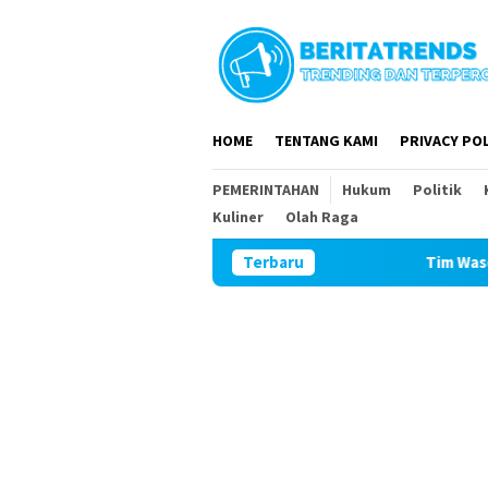
Loncat
ke
konten
HOME
TENTANG KAMI
PRIVACY POL
PEMERINTAHAN
Hukum
Politik
Kuliner
Olah Raga
Terbaru
Tim Wasev Mabesad Kunjungi