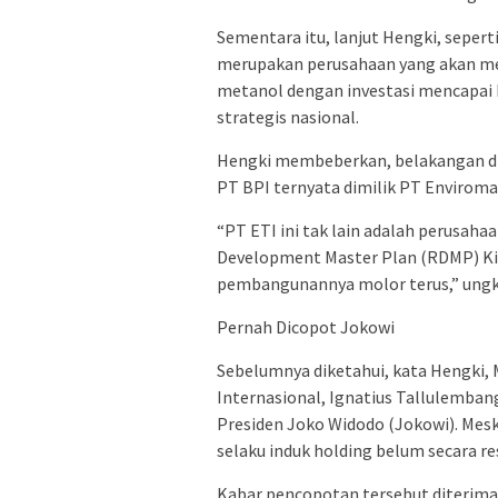
Sementara itu, lanjut Hengki, sepert
merupakan perusahaan yang akan me
metanol dengan investasi mencapai R
strategis nasional.
Hengki membeberkan, belakangan dik
PT BPI ternyata dimilik PT Enviroma
“PT ETI ini tak lain adalah perusaha
Development Master Plan (RDMP) Ki
pembangunannya molor terus,” ungk
Pernah Dicopot Jokowi
Sebelumnya diketahui, kata Hengki,
Internasional, Ignatius Tallulemban
Presiden Joko Widodo (Jokowi). Mes
selaku induk holding belum secara
Kabar pencopotan tersebut diterima 