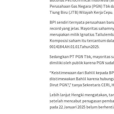
Butonas Petrochrmical Indonesia (B
Perusahaan Gas Negara (PGN) Tbk 
Tiung Biru (JTB) Wilayah Kerja Cepu.
BPI sendiri ternyata perusahaan baru
record yang jelas. Mayoritas sahamn
merupakan milik Ignatius Tallulemba
Komposisi saham itu tercantum da
0014184.AH.01.01.Tahun2025.
Sedangkan PT PGN Tbk, mayoritas sah
dimiliki oleh publik karena PGN suda
“Keistimewaan dari Bahlil kepada BP
diistimewakan Bahlil karena hubunga
Dirut PGN?,” tanya Sekretaris CERI, 
Lebih lanjut Hengki mengatakan, t
setelah mencabut penugasan pemba
pada 22 Januari 2025 belum berhenti