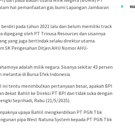
PI) dari pada Badan Usaha Milik Negera (BUMN) PT
MA
dalam hal pemanfaatan gas bumi Lapangan Jambaran
 berdiri pada tahun 2021 lalu dan belum memiliki track
ya dipegang oleh PT Trinusa Resources dan sisannya
ng yang juga bertindak selaku direktur utama.
lam SK Pengesahan Ditjen AHU Nomor AHU-
amnya adalah milik negara. Sisanya sekitar 43 persen
h melantai di Bursa Efek Indonesia.
I ini tentu menimbulkan pertanyaan besar, apakah BPI
n dekat Bahlil ke Direksi PT BPI dan tidak suka dengan
Hengki Seprihadi, Rabu (21/5/2025).
ampaknya upaya Bahlil mengkerdilkan PT PGN Tbk
ngunan pipa West Natuna System kepada PT PGN Tbk
.