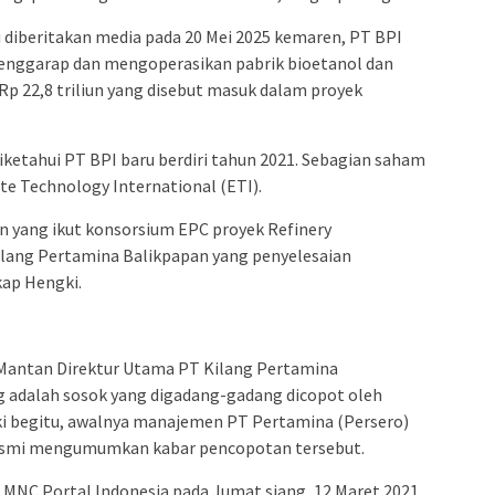
i diberitakan media pada 20 Mei 2025 kemaren, PT BPI
nggarap dan mengoperasikan pabrik bioetanol dan
p 22,8 triliun yang disebut masuk dalam proyek
etahui PT BPI baru berdiri tahun 2021. Sebagian saham
te Technology International (ETI).
an yang ikut konsorsium EPC proyek Refinery
lang Pertamina Balikpapan yang penyelesaian
ap Hengki.
 Mantan Direktur Utama PT Kilang Pertamina
g adalah sosok yang digadang-gadang dicopot oleh
ki begitu, awalnya manajemen PT Pertamina (Persero)
 resmi mengumumkan kabar pencopotan tersebut.
MNC Portal Indonesia pada Jumat siang, 12 Maret 2021.