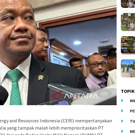
TOPIK
MA
PE
ergy and Resources Indonesia (CERI) mempertanyakan
TU
alia yang tampak malah lebih memprioritaskan PT
ME