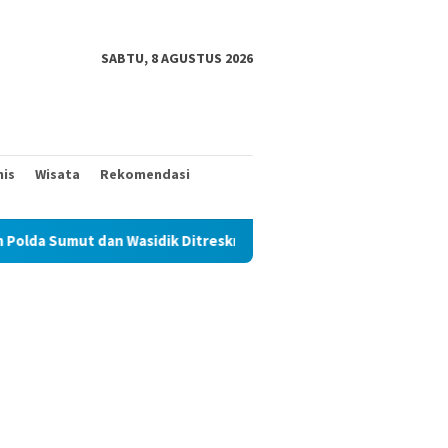
SABTU, 8 AGUSTUS 2026
nis
Wisata
Rekomendasi
asidik Ditreskrimum Diduga Permainkan Masyarakat Kecil Yang Me