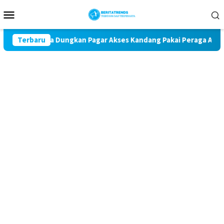
Loncat
Menu
ke
Mobile
konten
 Warga Dungkan Pagar Akses Kandang Pakai Peraga Adat
Terbaru