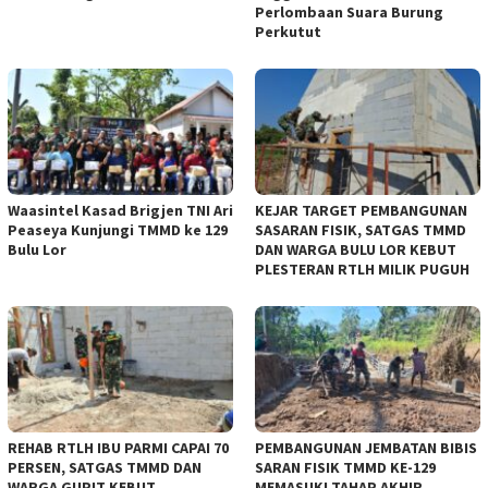
Perlombaan Suara Burung
Perkutut
Waasintel Kasad Brigjen TNI Ari
KEJAR TARGET PEMBANGUNAN
Peaseya Kunjungi TMMD ke 129
SASARAN FISIK, SATGAS TMMD
Bulu Lor
DAN WARGA BULU LOR KEBUT
PLESTERAN RTLH MILIK PUGUH
REHAB RTLH IBU PARMI CAPAI 70
PEMBANGUNAN JEMBATAN BIBIS
PERSEN, SATGAS TMMD DAN
SARAN FISIK TMMD KE-129
WARGA GUPIT KEBUT
MEMASUKI TAHAP AKHIR,