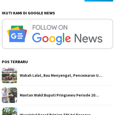
IKUTI KAMI DI GOOGLE NEWS
POS TERBARU
Wabah Lalat, Bau Menyengat, Pencemaran U…
Mantan Wakil Bupati Pringsewu Periode 20…
Waasintel Kasad Brigjen TNI Ari Peaseya …