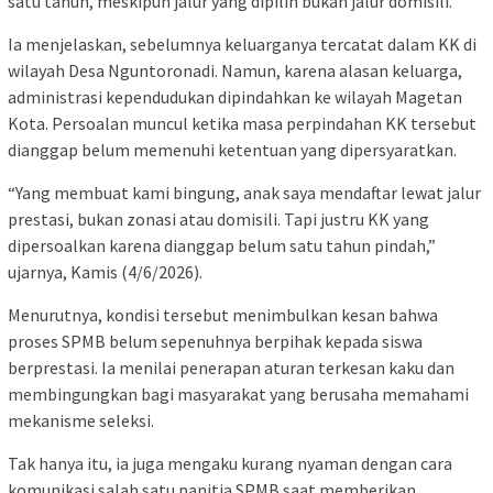
satu tahun, meskipun jalur yang dipilih bukan jalur domisili.
Ia menjelaskan, sebelumnya keluarganya tercatat dalam KK di
wilayah Desa Nguntoronadi. Namun, karena alasan keluarga,
administrasi kependudukan dipindahkan ke wilayah Magetan
Kota. Persoalan muncul ketika masa perpindahan KK tersebut
dianggap belum memenuhi ketentuan yang dipersyaratkan.
“Yang membuat kami bingung, anak saya mendaftar lewat jalur
prestasi, bukan zonasi atau domisili. Tapi justru KK yang
dipersoalkan karena dianggap belum satu tahun pindah,”
ujarnya, Kamis (4/6/2026).
Menurutnya, kondisi tersebut menimbulkan kesan bahwa
proses SPMB belum sepenuhnya berpihak kepada siswa
berprestasi. Ia menilai penerapan aturan terkesan kaku dan
membingungkan bagi masyarakat yang berusaha memahami
mekanisme seleksi.
Tak hanya itu, ia juga mengaku kurang nyaman dengan cara
komunikasi salah satu panitia SPMB saat memberikan