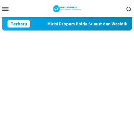
Loncat
Menu
ke
Mobile
konten
u Lor
Terbaru
Miris! Propam Polda Sumut dan Wasidik Ditreskrim