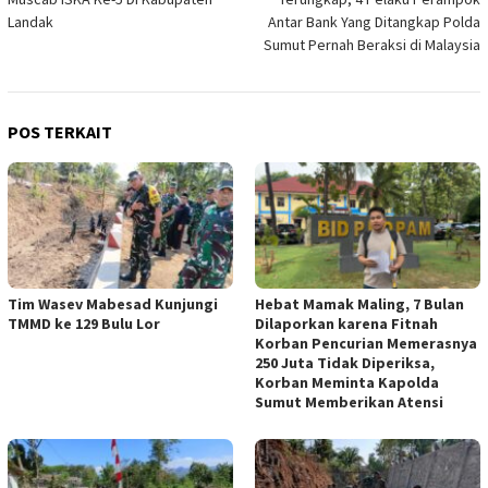
pos
Landak
Antar Bank Yang Ditangkap Polda
Sumut Pernah Beraksi di Malaysia
POS TERKAIT
Tim Wasev Mabesad Kunjungi
Hebat Mamak Maling, 7 Bulan
TMMD ke 129 Bulu Lor
Dilaporkan karena Fitnah
Korban Pencurian Memerasnya
250 Juta Tidak Diperiksa,
Korban Meminta Kapolda
Sumut Memberikan Atensi