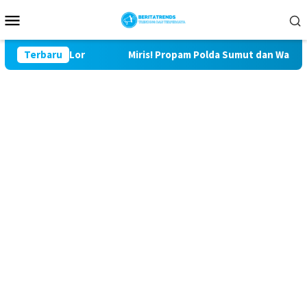
Loncat
Menu
ke
Mobile
konten
Bulu Lor
Terbaru
Miris! Propam Polda Sumut dan Wasidik Ditresk