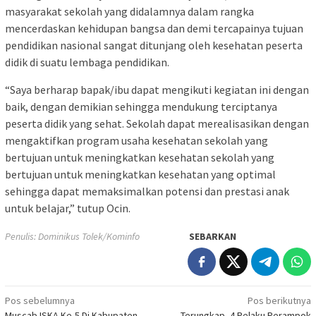
masyarakat sekolah yang didalamnya dalam rangka
mencerdaskan kehidupan bangsa dan demi tercapainya tujuan
pendidikan nasional sangat ditunjang oleh kesehatan peserta
didik di suatu lembaga pendidikan.
“Saya berharap bapak/ibu dapat mengikuti kegiatan ini dengan
baik, dengan demikian sehingga mendukung terciptanya
peserta didik yang sehat. Sekolah dapat merealisasikan dengan
mengaktifkan program usaha kesehatan sekolah yang
bertujuan untuk meningkatkan kesehatan sekolah yang
bertujuan untuk meningkatkan kesehatan yang optimal
sehingga dapat memaksimalkan potensi dan prestasi anak
untuk belajar,” tutup Ocin.
Penulis: Dominikus Tolek/Kominfo
SEBARKAN
Navigasi
Pos sebelumnya
Pos berikutnya
Muscab ISKA Ke-5 Di Kabupaten
Terungkap, 4 Pelaku Perampok