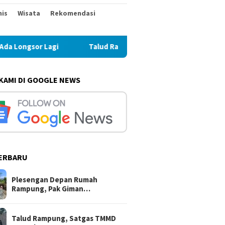
nis
Wisata
Rekomendasi
Talud Rampung, Satgas TMMD 129 Fokus Ratakan Tanah 
 KAMI DI GOOGLE NEWS
ERBARU
Plesengan Depan Rumah
Rampung, Pak Giman…
Talud Rampung, Satgas TMMD