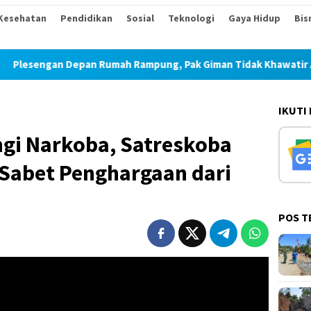
Kesehatan
Pendidikan
Sosial
Teknologi
Gaya Hidup
Bis
an Rumah Rampung, Pak Giman Tidak Khawatir Ada Longsor Lagi
IKUTI
ngi Narkoba, Satreskoba
a Sabet Penghargaan dari
POS T