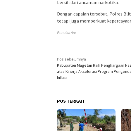
bersih dari ancaman narkotika.
Dengan capaian tersebut, Polres Bli
tetapi juga memperkuat kepercayaa
Penulis: Ani
Navigasi
Pos sebelumnya
Kabupaten Magetan Raih Penghargaan Nas
pos
atas Kinerja Akselerasi Program Pengenda
Inflasi
POS TERKAIT