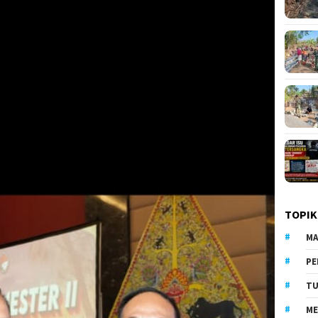
TOPIK
MA
PE
TU
ME