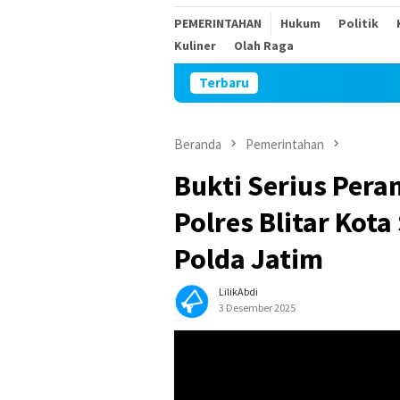
PEMERINTAHAN
Hukum
Politik
Kuliner
Olah Raga
Terbaru
Plesengan Dep
Beranda
Pemerintahan
Bukti Serius Pera
Polres Blitar Kot
Polda Jatim
LilikAbdi
3 Desember 2025