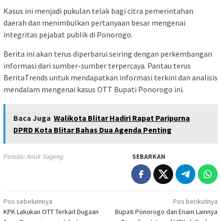
Kasus ini menjadi pukulan telak bagi citra pemerintahan
daerah dan menimbulkan pertanyaan besar mengenai
integritas pejabat publik di Ponorogo.
Berita ini akan terus diperbarui seiring dengan perkembangan
informasi dari sumber-sumber terpercaya. Pantau terus
BeritaTrends untuk mendapatkan informasi terkini dan analisis
mendalam mengenai kasus OTT Bupati Ponorogo ini.
Baca Juga
Walikota Blitar Hadiri Rapat Paripurna
DPRD Kota Blitar Bahas Dua Agenda Penting
Penulis: Anak Sugeng
SEBARKAN
Navigasi
Pos sebelumnya
Pos berikutnya
KPK Lakukan OTT Terkait Dugaan
Bupati Ponorogo dan Enam Lainnya
pos