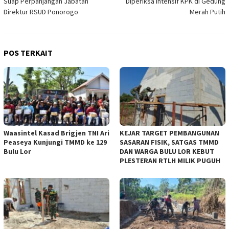
Suap Perpanjangan Jabatan
Diperiksa Intensif KPK di Gedung
Direktur RSUD Ponorogo
Merah Putih
POS TERKAIT
Waasintel Kasad Brigjen TNI Ari
KEJAR TARGET PEMBANGUNAN
Peaseya Kunjungi TMMD ke 129
SASARAN FISIK, SATGAS TMMD
Bulu Lor
DAN WARGA BULU LOR KEBUT
PLESTERAN RTLH MILIK PUGUH