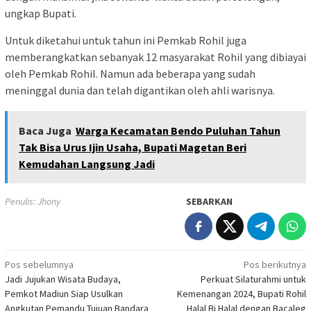
ungkap Bupati.
Untuk diketahui untuk tahun ini Pemkab Rohil juga
memberangkatkan sebanyak 12 masyarakat Rohil yang dibiayai
oleh Pemkab Rohil. Namun ada beberapa yang sudah
meninggal dunia dan telah digantikan oleh ahli warisnya.
Baca Juga
Warga Kecamatan Bendo Puluhan Tahun
Tak Bisa Urus Ijin Usaha, Bupati Magetan Beri
Kemudahan Langsung Jadi
Penulis: Jhony
SEBARKAN
Navigasi
Pos sebelumnya
Pos berikutnya
Jadi Jujukan Wisata Budaya,
Perkuat Silaturahmi untuk
pos
Pemkot Madiun Siap Usulkan
Kemenangan 2024, Bupati Rohil
Angkutan Pemandu Tujuan Bandara
Halal Bi Halal dengan Bacaleg