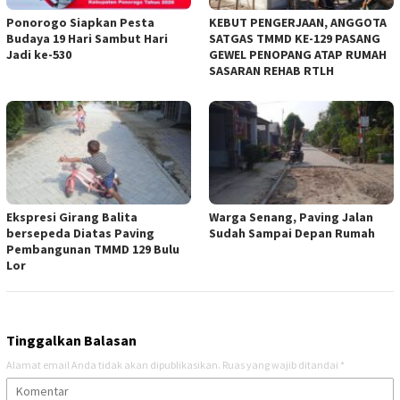
Ponorogo Siapkan Pesta
KEBUT PENGERJAAN, ANGGOTA
Budaya 19 Hari Sambut Hari
SATGAS TMMD KE-129 PASANG
Jadi ke-530
GEWEL PENOPANG ATAP RUMAH
SASARAN REHAB RTLH
Ekspresi Girang Balita
Warga Senang, Paving Jalan
bersepeda Diatas Paving
Sudah Sampai Depan Rumah
Pembangunan TMMD 129 Bulu
Lor
Tinggalkan Balasan
Alamat email Anda tidak akan dipublikasikan.
Ruas yang wajib ditandai
*