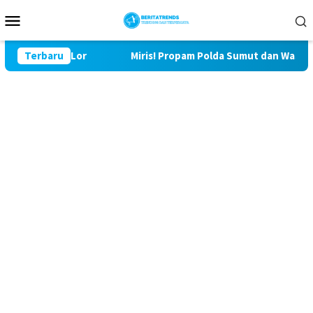
Loncat
Menu
ke
Mobile
konten
29 Bulu Lor
Terbaru
Miris! Propam Polda Sumut dan Wasidik Ditr