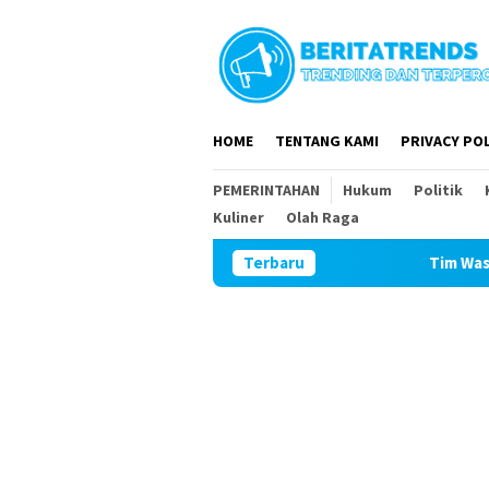
Loncat
ke
konten
HOME
TENTANG KAMI
PRIVACY POL
PEMERINTAHAN
Hukum
Politik
Kuliner
Olah Raga
Terbaru
Tim Wasev Mabesad Kunjung