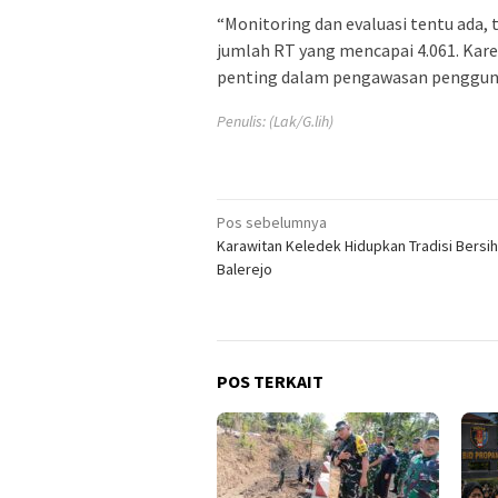
“Monitoring dan evaluasi tentu ada
jumlah RT yang mencapai 4.061. Kar
penting dalam pengawasan pengguna
Penulis: (Lak/G.lih)
Navigasi
Pos sebelumnya
Karawitan Keledek Hidupkan Tradisi Bersi
pos
Balerejo
POS TERKAIT