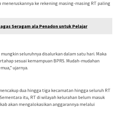
ib meneruskannya ke rekening masing-masing RT paling
gas Seragam ala Penadon untuk Pelajar
 mungkin seluruhnya disalurkan dalam satu hari. Maka
bertahap sesuai kemampuan BPRS. Mudah-mudahan
mua,” ujarnya.
 mencakup dua hingga tiga kecamatan hingga seluruh RT
Sementara itu, RT di wilayah kelurahan belum masuk
emkab akan mengalokasikan anggarannya melalui