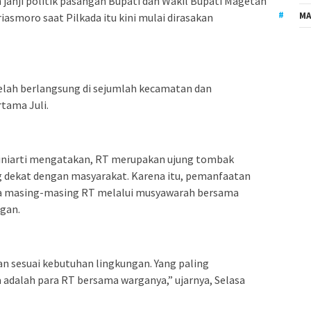
janji politik pasangan Bupati dan Wakil Bupati Magetan
MA
asmoro saat Pilkada itu kini mulai dirasakan
telah berlangsung di sejumlah kecamatan dan
tama Juli.
niarti mengatakan, RT merupakan ujung tombak
 dekat dengan masyarakat. Karena itu, pemanfaatan
a masing-masing RT melalui musyawarah bersama
ngan.
 sesuai kebutuhan lingkungan. Yang paling
adalah para RT bersama warganya,” ujarnya, Selasa