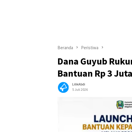
Beranda
Peristiwa
Dana Guyub Rukun
Bantuan Rp 3 Jut
LilikAbdi
5 Juli 2026