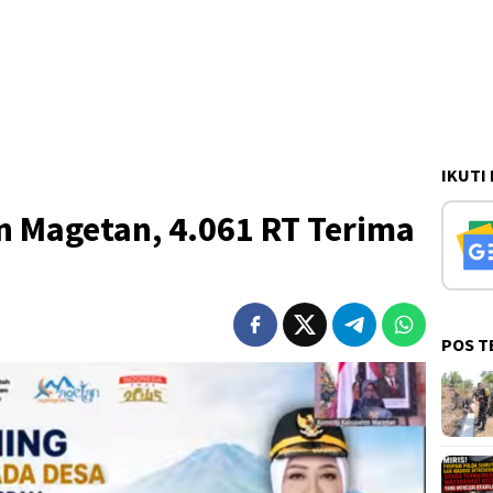
IKUTI
 Magetan, 4.061 RT Terima
a
POS T