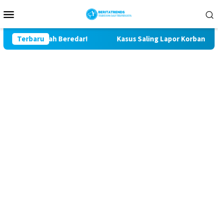
Loncat
Menu
ke
Mobile
konten
Sudah Beredar!
Terbaru
Kasus Saling Lapor Korban Pencurian dan 