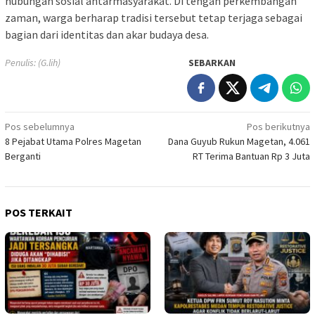
hubungan sosial antarmasyarakat. Di tengah perkembangan
zaman, warga berharap tradisi tersebut tetap terjaga sebagai
bagian dari identitas dan akar budaya desa.
Penulis: (G.lih)
SEBARKAN
Navigasi
Pos sebelumnya
Pos berikutnya
8 Pejabat Utama Polres Magetan
Dana Guyub Rukun Magetan, 4.061
pos
Berganti
RT Terima Bantuan Rp 3 Juta
POS TERKAIT