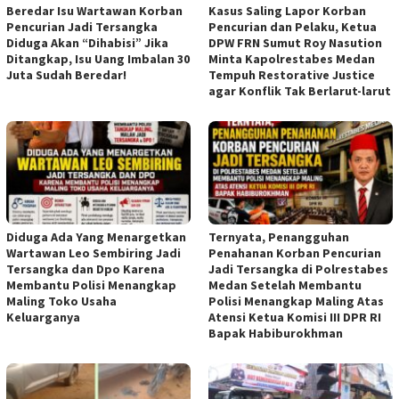
Beredar Isu Wartawan Korban
Kasus Saling Lapor Korban
Pencurian Jadi Tersangka
Pencurian dan Pelaku, Ketua
Diduga Akan “Dihabisi” Jika
DPW FRN Sumut Roy Nasution
Ditangkap, Isu Uang Imbalan 30
Minta Kapolrestabes Medan
Juta Sudah Beredar!
Tempuh Restorative Justice
agar Konflik Tak Berlarut-larut
Diduga Ada Yang Menargetkan
Ternyata, Penangguhan
Wartawan Leo Sembiring Jadi
Penahanan Korban Pencurian
Tersangka dan Dpo Karena
Jadi Tersangka di Polrestabes
Membantu Polisi Menangkap
Medan Setelah Membantu
Maling Toko Usaha
Polisi Menangkap Maling Atas
Keluarganya
Atensi Ketua Komisi III DPR RI
Bapak Habiburokhman