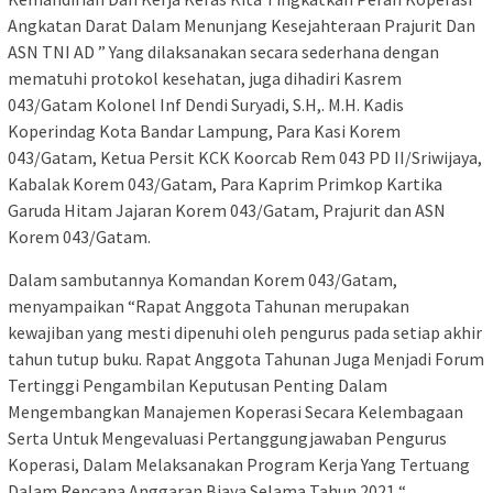
Angkatan Darat Dalam Menunjang Kesejahteraan Prajurit Dan
ASN TNI AD ” Yang dilaksanakan secara sederhana dengan
mematuhi protokol kesehatan, juga dihadiri Kasrem
043/Gatam Kolonel Inf Dendi Suryadi, S.H,. M.H. Kadis
Koperindag Kota Bandar Lampung, Para Kasi Korem
043/Gatam, Ketua Persit KCK Koorcab Rem 043 PD II/Sriwijaya,
Kabalak Korem 043/Gatam, Para Kaprim Primkop Kartika
Garuda Hitam Jajaran Korem 043/Gatam, Prajurit dan ASN
Korem 043/Gatam.
Dalam sambutannya Komandan Korem 043/Gatam,
menyampaikan “Rapat Anggota Tahunan merupakan
kewajiban yang mesti dipenuhi oleh pengurus pada setiap akhir
tahun tutup buku. Rapat Anggota Tahunan Juga Menjadi Forum
Tertinggi Pengambilan Keputusan Penting Dalam
Mengembangkan Manajemen Koperasi Secara Kelembagaan
Serta Untuk Mengevaluasi Pertanggungjawaban Pengurus
Koperasi, Dalam Melaksanakan Program Kerja Yang Tertuang
Dalam Rencana Anggaran Biaya Selama Tahun 2021,“.