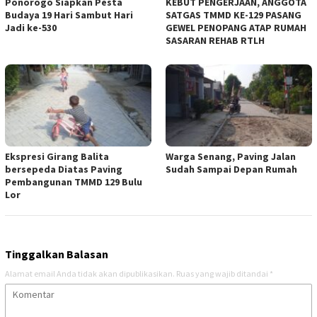
Ponorogo Siapkan Pesta
KEBUT PENGERJAAN, ANGGOTA
Budaya 19 Hari Sambut Hari
SATGAS TMMD KE-129 PASANG
Jadi ke-530
GEWEL PENOPANG ATAP RUMAH
SASARAN REHAB RTLH
Ekspresi Girang Balita
Warga Senang, Paving Jalan
bersepeda Diatas Paving
Sudah Sampai Depan Rumah
Pembangunan TMMD 129 Bulu
Lor
Tinggalkan Balasan
Alamat email Anda tidak akan dipublikasikan.
Ruas yang wajib ditandai
*