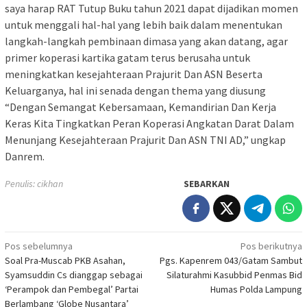
saya harap RAT Tutup Buku tahun 2021 dapat dijadikan momen
untuk menggali hal-hal yang lebih baik dalam menentukan
langkah-langkah pembinaan dimasa yang akan datang, agar
primer koperasi kartika gatam terus berusaha untuk
meningkatkan kesejahteraan Prajurit Dan ASN Beserta
Keluarganya, hal ini senada dengan thema yang diusung
“Dengan Semangat Kebersamaan, Kemandirian Dan Kerja
Keras Kita Tingkatkan Peran Koperasi Angkatan Darat Dalam
Menunjang Kesejahteraan Prajurit Dan ASN TNI AD,” ungkap
Danrem.
Penulis: cikhan
SEBARKAN
Navigasi
Pos sebelumnya
Pos berikutnya
Soal Pra-Muscab PKB Asahan,
Pgs. Kapenrem 043/Gatam Sambut
pos
Syamsuddin Cs dianggap sebagai
Silaturahmi Kasubbid Penmas Bid
‘Perampok dan Pembegal’ Partai
Humas Polda Lampung
Berlambang ‘Globe Nusantara’