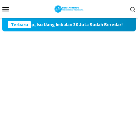
Loncat
Menu
ke
Mobile
konten
p, Isu Uang Imbalan 30 Juta Sudah Beredar!
Terbaru
Kasus Saling