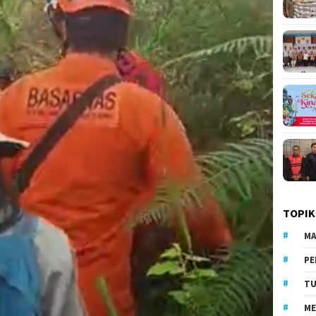
TOPIK
MA
PE
TU
ME