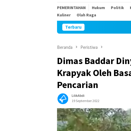
PEMERINTAHAN
Hukum
Politik
Kuliner
Olah Raga
Terbaru
Sambut HUT Keme
Beranda
Peristiwa
Dimas Baddar Din
Krapyak Oleh Basa
Pencarian
LilikAbdi
19 September 2022