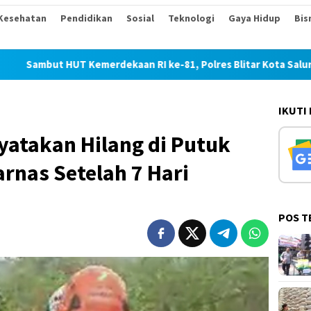
Kesehatan
Pendidikan
Sosial
Teknologi
Gaya Hidup
Bis
rdekaan RI ke-81, Polres Blitar Kota Salurkan Beras dalam Ger
IKUTI
yatakan Hilang di Putuk
rnas Setelah 7 Hari
POS T