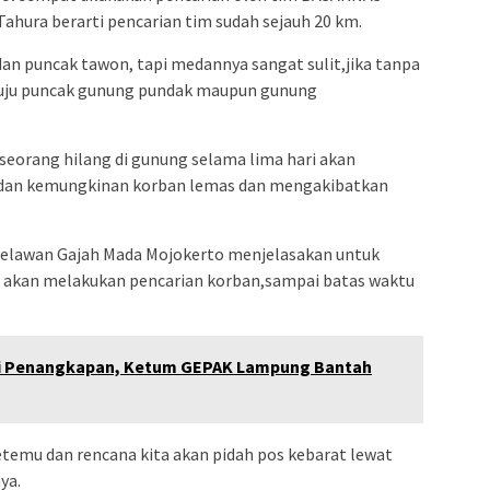
ahura berarti pencarian tim sudah sejauh 20 km.
dan puncak tawon, tapi medannya sangat sulit,jika tanpa
nuju puncak gunung pundak maupun gunung
eseorang hilang di gunung selama lima hari akan
dan kemungkinan korban lemas dan mengakibatkan
 relawan Gajah Mada Mojokerto menjelasakan untuk
 akan melakukan pencarian korban,sampai batas waktu
ogi Penangkapan, Ketum GEPAK Lampung Bantah
temu dan rencana kita akan pidah pos kebarat lewat
ya.