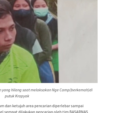
un yang hilang saat melaksakan Nge Camp(berkemah)di
putuk Krapyak
m dan ketujuh area pencarian diperlebar sampai
el sempat dilakukan pencarian oleh tim BASARNAS