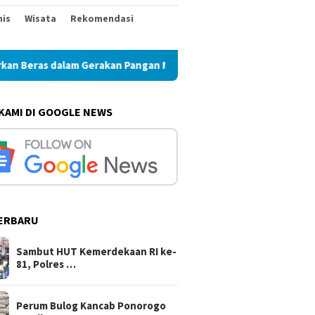
nis
Wisata
Rekomendasi
akan Pangan Murah
Perum Bulog Kancab Ponorogo Pastik
 KAMI DI GOOGLE NEWS
ERBARU
Sambut HUT Kemerdekaan RI ke-
81, Polres …
Perum Bulog Kancab Ponorogo