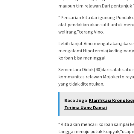
maupun tim relawan.Dari pentunjuk T
“Pencarian kita dari gunung Pundak 
alat pendakian akan sulit untuk me
welirang,”terang Vino.
Lebih lanjut Vino mengatakan,jika s
mengalami Hipotermia(kedinginan)
korban bisa meninggal.
Sementara Didok(40)dari salah satu
kommunitas relawan Mojokerto raya
yang tidak ditentukan.
Baca Juga
Klarifikasi Kronol
Terima Uang Damai
“Kita akan mencari korban sampai ke
tangga menuju putuk krapyak,”ucapn