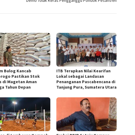
Demo Tolak Keras Pengganggu Pondok Pesantren
m Bulog Kancab
ITB Terapkan Nilai Kearifan
rogo Pastikan Stok
Lokal sebagai Landasan
s di Magetan Aman
Penanganan Pascabencana di
ga Tahun Depan
Tanjung Pura, Sumatera Utara