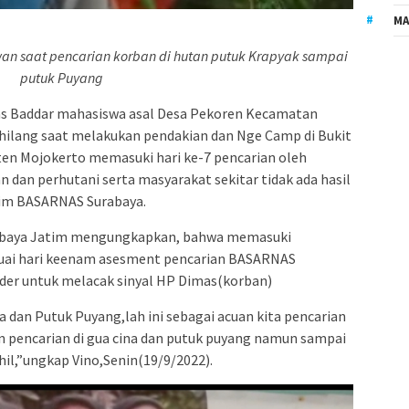
MA
wan saat pencarian korban di hutan putuk Krapyak sampai
putuk Puyang
as Baddar mahasiswa asal Desa Pekoren Kecamatan
ilang saat melakukan pendakian dan Nge Camp di Bukit
en Mojokerto memasuki hari ke-7 pencarian oleh
 dan perhutani serta masyarakat sekitar tidak ada hasil
Tim BASARNAS Surabaya.
baya Jatim mengungkapkan, bahwa memasuki
esuai hari keenam asesment pencarian BASARNAS
er untuk melacak sinyal HP Dimas(korban)
ina dan Putuk Puyang,lah ini sebagai acuan kita pencarian
ukan pencarian di gua cina dan putuk puyang namun sampai
ihil,”ungkap Vino,Senin(19/9/2022).