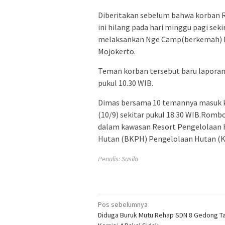
Diberitakan sebelum bahwa korban R
ini hilang pada hari minggu pagi sek
melaksankan Nge Camp(berkemah) b
Mojokerto.
Teman korban tersebut baru laporan 
pukul 10.30 WIB.
Dimas bersama 10 temannya masuk k
(10/9) sekitar pukul 18.30 WIB.Romb
dalam kawasan Resort Pengelolaan 
Hutan (BKPH) Pengelolaan Hutan (K
Penulis: Susilo
Navigasi
Pos sebelumnya
Diduga Buruk Mutu Rehap SDN 8 Gedong Ta
pos