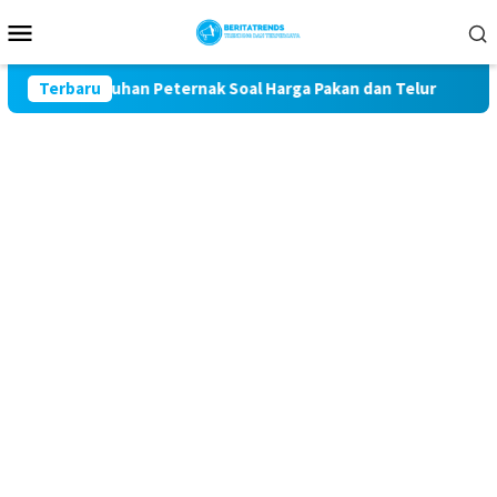
Loncat
Menu
ke
Mobile
konten
l Keluhan Peternak Soal Harga Pakan dan Telur
Terbaru
TAK MAU