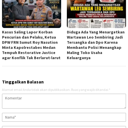
Kasus Saling Lapor Korban
Diduga Ada Yang Menargetkan
Pencurian dan Pelaku, Ketua
Wartawan Leo Sembiring Jadi
DPW FRN Sumut Roy Nasution
Tersangka dan Dpo Karena
Minta Kapolrestabes Medan
Membantu Polisi Menangkap
Tempuh Restorative Justice
Maling Toko Usaha
agar Konflik Tak Berlarut-larut
Keluarganya
Tinggalkan Balasan
Alamat email Anda tidak akan dipublikasikan.
Ruas yang wajib ditandai
*