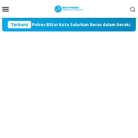
Loncat
Menu
ke
Mobile
konten
e-81, Polres Blitar Kota Salurkan Beras dalam Gerakan Pangan 
Terbaru