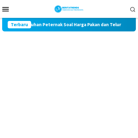
Loncat
Menu
ke
Mobile
konten
l Keluhan Peternak Soal Harga Pakan dan Telur
Terbaru
TAK MAU