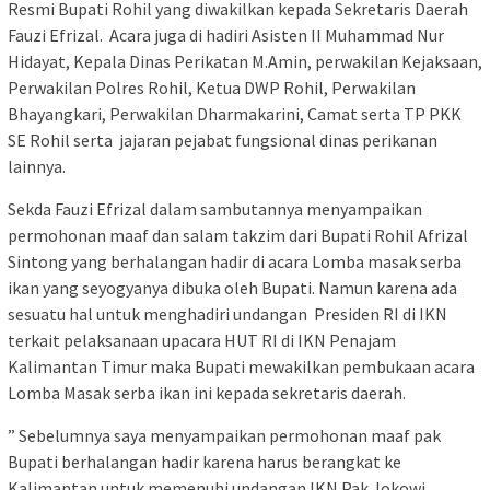
Resmi Bupati Rohil yang diwakilkan kepada Sekretaris Daerah
Fauzi Efrizal. Acara juga di hadiri Asisten II Muhammad Nur
Hidayat, Kepala Dinas Perikatan M.Amin, perwakilan Kejaksaan,
Perwakilan Polres Rohil, Ketua DWP Rohil, Perwakilan
Bhayangkari, Perwakilan Dharmakarini, Camat serta TP PKK
SE Rohil serta jajaran pejabat fungsional dinas perikanan
lainnya.
Sekda Fauzi Efrizal dalam sambutannya menyampaikan
permohonan maaf dan salam takzim dari Bupati Rohil Afrizal
Sintong yang berhalangan hadir di acara Lomba masak serba
ikan yang seyogyanya dibuka oleh Bupati. Namun karena ada
sesuatu hal untuk menghadiri undangan Presiden RI di IKN
terkait pelaksanaan upacara HUT RI di IKN Penajam
Kalimantan Timur maka Bupati mewakilkan pembukaan acara
Lomba Masak serba ikan ini kepada sekretaris daerah.
” Sebelumnya saya menyampaikan permohonan maaf pak
Bupati berhalangan hadir karena harus berangkat ke
Kalimantan untuk memenuhi undangan IKN Pak Jokowi