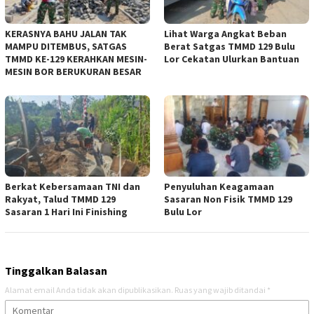
KERASNYA BAHU JALAN TAK
Lihat Warga Angkat Beban
MAMPU DITEMBUS, SATGAS
Berat Satgas TMMD 129 Bulu
TMMD KE-129 KERAHKAN MESIN-
Lor Cekatan Ulurkan Bantuan
MESIN BOR BERUKURAN BESAR
Berkat Kebersamaan TNI dan
Penyuluhan Keagamaan
Rakyat, Talud TMMD 129
Sasaran Non Fisik TMMD 129
Sasaran 1 Hari Ini Finishing
Bulu Lor
Tinggalkan Balasan
Alamat email Anda tidak akan dipublikasikan.
Ruas yang wajib ditandai
*