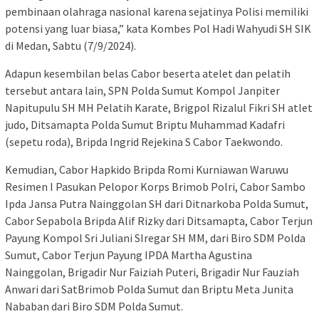
pembinaan olahraga nasional karena sejatinya Polisi memiliki
potensi yang luar biasa,” kata Kombes Pol Hadi Wahyudi SH SIK
di Medan, Sabtu (7/9/2024).
Adapun kesembilan belas Cabor beserta atelet dan pelatih
tersebut antara lain, SPN Polda Sumut Kompol Janpiter
Napitupulu SH MH Pelatih Karate, Brigpol Rizalul Fikri SH atlet
judo, Ditsamapta Polda Sumut Briptu Muhammad Kadafri
(sepetu roda), Bripda Ingrid Rejekina S Cabor Taekwondo.
Kemudian, Cabor Hapkido Bripda Romi Kurniawan Waruwu
Resimen I Pasukan Pelopor Korps Brimob Polri, Cabor Sambo
Ipda Jansa Putra Nainggolan SH dari Ditnarkoba Polda Sumut,
Cabor Sepabola Bripda Alif Rizky dari Ditsamapta, Cabor Terjun
Payung Kompol Sri Juliani SIregar SH MM, dari Biro SDM Polda
Sumut, Cabor Terjun Payung IPDA Martha Agustina
Nainggolan, Brigadir Nur Faiziah Puteri, Brigadir Nur Fauziah
Anwari dari SatBrimob Polda Sumut dan Briptu Meta Junita
Nababan dari Biro SDM Polda Sumut.