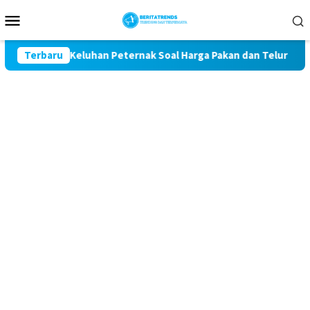
Loncat
Menu
ke
Mobile
konten
 Kawal Keluhan Peternak Soal Harga Pakan dan Telur
Terbaru
TA