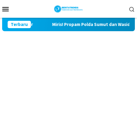
Loncat
Menu
ke
Mobile
konten
u Lor
Terbaru
Miris! Propam Polda Sumut dan Wasidik Ditreskrim