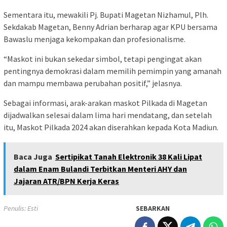
Sementara itu, mewakili Pj. Bupati Magetan Nizhamul, Plh.
Sekdakab Magetan, Benny Adrian berharap agar KPU bersama
Bawaslu menjaga kekompakan dan profesionalisme.
“Maskot ini bukan sekedar simbol, tetapi pengingat akan
pentingnya demokrasi dalam memilih pemimpin yang amanah
dan mampu membawa perubahan positif,” jelasnya.
Sebagai informasi, arak-arakan maskot Pilkada di Magetan
dijadwalkan selesai dalam lima hari mendatang, dan setelah
itu, Maskot Pilkada 2024 akan diserahkan kepada Kota Madiun.
Baca Juga
Sertipikat Tanah Elektronik 38 Kali Lipat
dalam Enam Bulandi Terbitkan Menteri AHY dan
Jajaran ATR/BPN Kerja Keras
Penulis: Esti
SEBARKAN