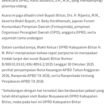
Sekretaris DPRD, Haris Susianto, S.H., M.Si., yang mendampingi
jalannya sidang.
Acara ini juga dihadiri oleh Bupati Blitar, Drs. H. Rijanto, M.M.,
beserta Wakil Bupati, H. Beky Herdihansah, jajaran Forum
Komunikasi Pimpinan Daerah (Forkopimda), pimpinan
Organisasi Perangkat Daerah (OPD), anggota DPRD, serta
sejumlah tamu undangan.
Dalam sambutannya, Wakil Ketua I DPRD Kabupaten Blitar H.
M. Rifa’i menjelaskan bahwa rapat paripurna ini merupakan
tindak lanjut dari surat Bupati Blitar Nomor
B/900.01.03.01/436/409.6.2/2025 tanggal 30 Oktober 2025
perihal penyampaian Nota Keuangan APBD Tahun Anggaran
2026, Ranperda APBD TA 2026, serta Ranperkada tentang
Penjabaran APBD TA 2026.
“Sehubungan dengan hal tersebut dan berdasarkan jadwal yang
telah ditetapkan oleh Badan Musyawarah DPRD Kabupaten
Blitar, maka pada hari ini DPRD Kabupaten Blitar