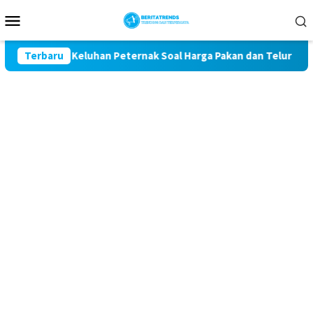
Loncat
Menu
ke
Mobile
konten
 Kawal Keluhan Peternak Soal Harga Pakan dan Telur
Terbaru
TAK