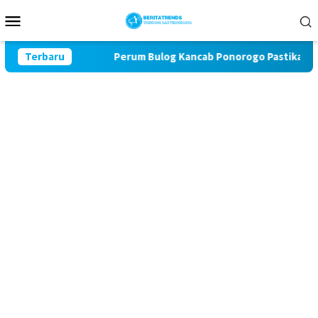
Loncat
Menu
ke
Mobile
konten
n Murah
Terbaru
Perum Bulog Kancab Ponorogo Pastikan Stok Be