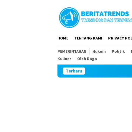
Loncat
ke
konten
HOME
TENTANG KAMI
PRIVACY POL
PEMERINTAHAN
Hukum
Politik
Kuliner
Olah Raga
Terbaru
DPR RI dan DP