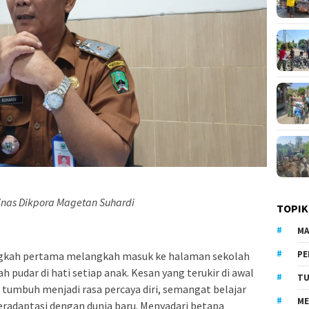
inas Dikpora Magetan Suhardi
TOPIK
MA
PE
kah pertama melangkah masuk ke halaman sekolah
 pudar di hati setiap anak. Kesan yang terukir di awal
TU
n tumbuh menjadi rasa percaya diri, semangat belajar
ME
radaptasi dengan dunia baru. Menyadari betapa