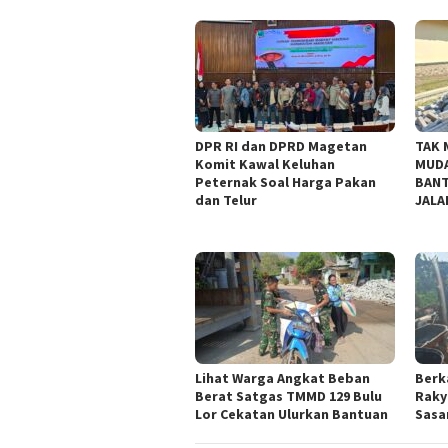
DPR RI dan DPRD Magetan
TAK 
Komit Kawal Keluhan
MUDA
Peternak Soal Harga Pakan
BANT
dan Telur
JALA
Lihat Warga Angkat Beban
Berk
Berat Satgas TMMD 129 Bulu
Raky
Lor Cekatan Ulurkan Bantuan
Sasar