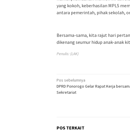
yang kokoh, keberhasilan MPLS meme
antara pemerintah, pihak sekolah, o
Bersama-sama, kita rajut hari perta
dikenang seumur hidup anak-anak kit
Penulis: (LAK)
Navigasi
Pos sebelumnya
DPRD Ponorogo Gelar Rapat Kerja bersam
pos
Sekretariat
POS TERKAIT