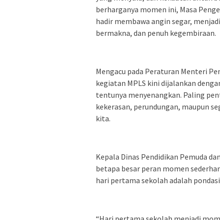
berharganya momen ini, Masa Penge
hadir membawa angin segar, menjadi
bermakna, dan penuh kegembiraan.
Mengacu pada Peraturan Menteri Pe
kegiatan MPLS kini dijalankan dengan
tentunya menyenangkan. Paling pent
kekerasan, perundungan, maupun se
kita.
Kepala Dinas Pendidikan Pemuda dan
betapa besar peran momen sederhana 
hari pertama sekolah adalah pondas
“Hari pertama sekolah menjadi mom