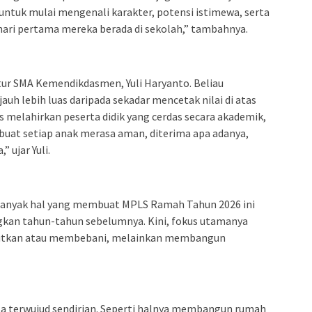
ntuk mulai mengenali karakter, potensi istimewa, serta
 hari pertama mereka berada di sekolah,” tambahnya.
ktur SMA Kemendikdasmen, Yuli Haryanto. Beliau
uh lebih luas daripada sekadar mencetak nilai di atas
s melahirkan peserta didik yang cerdas secara akademik,
buat setiap anak merasa aman, diterima apa adanya,
 ujar Yuli.
anyak hal yang membuat MPLS Ramah Tahun 2026 ini
ngkan tahun-tahun sebelumnya. Kini, fokus utamanya
akutkan atau membebani, melainkan membangun
a terwujud sendirian. Seperti halnya membangun rumah