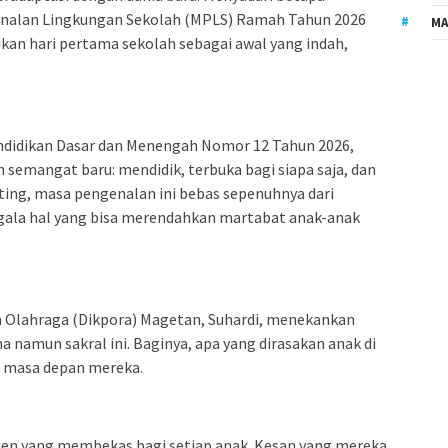
nalan Lingkungan Sekolah (MPLS) Ramah Tahun 2026
MA
kan hari pertama sekolah sebagai awal yang indah,
ndidikan Dasar dan Menengah Nomor 12 Tahun 2026,
 semangat baru: mendidik, terbuka bagi siapa saja, dan
ing, masa pengenalan ini bebas sepenuhnya dari
gala hal yang bisa merendahkan martabat anak-anak
 Olahraga (Dikpora) Magetan, Suhardi, menekankan
namun sakral ini. Baginya, apa yang dirasakan anak di
i masa depan mereka.
en yang membekas bagi setiap anak. Kesan yang mereka