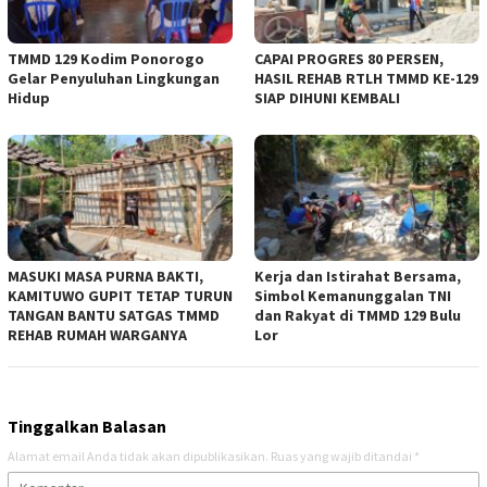
TMMD 129 Kodim Ponorogo
CAPAI PROGRES 80 PERSEN,
Gelar Penyuluhan Lingkungan
HASIL REHAB RTLH TMMD KE-129
Hidup
SIAP DIHUNI KEMBALI
MASUKI MASA PURNA BAKTI,
Kerja dan Istirahat Bersama,
KAMITUWO GUPIT TETAP TURUN
Simbol Kemanunggalan TNI
TANGAN BANTU SATGAS TMMD
dan Rakyat di TMMD 129 Bulu
REHAB RUMAH WARGANYA
Lor
Tinggalkan Balasan
Alamat email Anda tidak akan dipublikasikan.
Ruas yang wajib ditandai
*