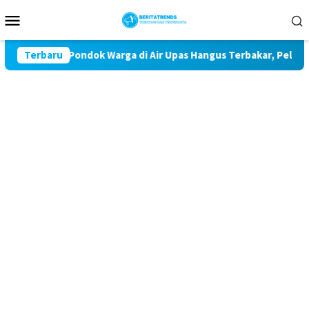
Loncat
Menu
ke
Mobile
konten
ror 32 Pondok Warga di Air Upas Hangus Terbakar, Pelaku Masih
Terbaru