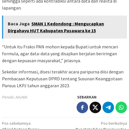
sehingga seperti ada kontradiksi antara data dan realita di
lapangan.
Baca Juga
SMAN 1 Kedondong : Mengucapkan
Dirgahayu HUT Kabupaten Pasawara ke 15
“Untuk itu Fraksi PAN mohon kepada Bupati untuk mencari
formula, agar data-data yang disajikan berjalan beriringan
dengan kepuasan masyarakat,” jelasnya.
Sekedar informasi, disesi terakhir acara paripurna diisi dengan
Pembacaan Keputusan DPRD tentang Susunan Keanggotaan
Pansus LKPJ tahun anggaran 2023.
Penulis: Ani/Adv
SEBARKAN
Navigasi
Pos sebelumnya
Pos berikutnya