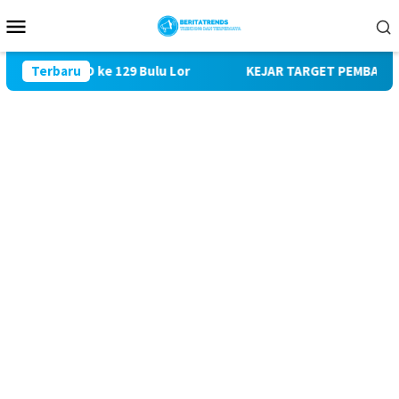
Loncat
Menu
ke
Mobile
konten
 TMMD ke 129 Bulu Lor
Terbaru
KEJAR TARGET PEMBANGUNAN SASA