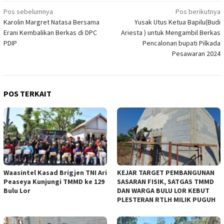
Navigasi
Pos sebelumnya
Pos berikutnya
Karolin Margret Natasa Bersama
Yusak Utus Ketua Bapilu(Budi
pos
Erani Kembalikan Berkas di DPC
Ariesta ) untuk Mengambil Berkas
PDIP
Pencalonan bupati Pilkada
Pesawaran 2024
POS TERKAIT
Waasintel Kasad Brigjen TNI Ari
KEJAR TARGET PEMBANGUNAN
Peaseya Kunjungi TMMD ke 129
SASARAN FISIK, SATGAS TMMD
Bulu Lor
DAN WARGA BULU LOR KEBUT
PLESTERAN RTLH MILIK PUGUH