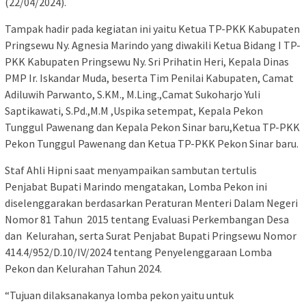
(22/04/2024).
Tampak hadir pada kegiatan ini yaitu Ketua TP-PKK Kabupaten
Pringsewu Ny. Agnesia Marindo yang diwakili Ketua Bidang I TP-
PKK Kabupaten Pringsewu Ny. Sri Prihatin Heri, Kepala Dinas
PMP Ir. Iskandar Muda, beserta Tim Penilai Kabupaten, Camat
Adiluwih Parwanto, S.KM., M.Ling.,Camat Sukoharjo Yuli
Saptikawati, S.Pd.,M.M ,Uspika setempat, Kepala Pekon
Tunggul Pawenang dan Kepala Pekon Sinar baru,Ketua TP-PKK
Pekon Tunggul Pawenang dan Ketua TP-PKK Pekon Sinar baru.
Staf Ahli Hipni saat menyampaikan sambutan tertulis
Penjabat Bupati Marindo mengatakan, Lomba Pekon ini
diselenggarakan berdasarkan Peraturan Menteri Dalam Negeri
Nomor 81 Tahun 2015 tentang Evaluasi Perkembangan Desa
dan Kelurahan, serta Surat Penjabat Bupati Pringsewu Nomor
414.4/952/D.10/IV/2024 tentang Penyelenggaraan Lomba
Pekon dan Kelurahan Tahun 2024.
“Tujuan dilaksanakanya lomba pekon yaitu untuk