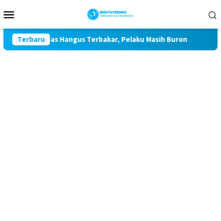
Loncat
Menu
ke
Mobile
konten
 Air Upas Hangus Terbakar, Pelaku Masih Buron
Terbaru
Operasi 