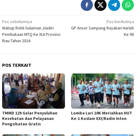
Navigasi
Pos sebelumnya
Pos berikutnya
Wabup Rohil Sulaiman ,Hadiri
GP Ansor Sampang Rayakan Harlah
pos
Pembukaan MTQ Ke XLII Provinsi
Ke 90
Riau Tahun 2024
POS TERKAIT
TMMD 129 Gelar Penyuluhan
Lomba Lari 10K Meriahkan HUT
Kesehatan dan Pelayanan
Ke-1 Kodam XXI/Radin Inten
Pengobatan Gratis