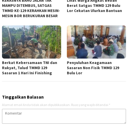
KERASNYA BAHU JALAN TAK
Lihat Warga Angkat Beban
MAMPU DITEMBUS, SATGAS
Berat Satgas TMMD 129 Bulu
TMMD KE-129 KERAHKAN MESIN-
Lor Cekatan Ulurkan Bantuan
MESIN BOR BERUKURAN BESAR
Berkat Kebersamaan TNI dan
Penyuluhan Keagamaan
Rakyat, Talud TMMD 129
Sasaran Non Fisik TMMD 129
Sasaran 1 Hari Ini Finishing
Bulu Lor
Tinggalkan Balasan
Alamat email Anda tidak akan dipublikasikan.
Ruas yang wajib ditandai
*