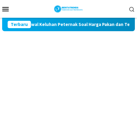
Loncat
Menu
ke
Mobile
konten
omit Kawal Keluhan Peternak Soal Harga Pakan dan Telur
Terbaru