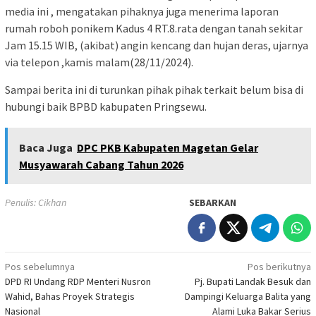
media ini , mengatakan pihaknya juga menerima laporan
rumah roboh ponikem Kadus 4 RT.8.rata dengan tanah sekitar
Jam 15.15 WIB, (akibat) angin kencang dan hujan deras, ujarnya
via telepon ,kamis malam(28/11/2024).
Sampai berita ini di turunkan pihak pihak terkait belum bisa di
hubungi baik BPBD kabupaten Pringsewu.
Baca Juga
DPC PKB Kabupaten Magetan Gelar
Musyawarah Cabang Tahun 2026
Penulis: Cikhan
SEBARKAN
Navigasi
Pos sebelumnya
Pos berikutnya
DPD RI Undang RDP Menteri Nusron
Pj. Bupati Landak Besuk dan
pos
Wahid, Bahas Proyek Strategis
Dampingi Keluarga Balita yang
Nasional
Alami Luka Bakar Serius