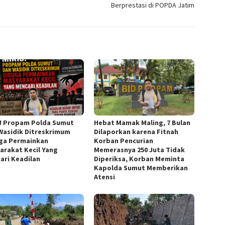
Berprestasi di POPDA Jatim
s! Propam Polda Sumut
Hebat Mamak Maling, 7 Bulan
Wasidik Ditreskrimum
Dilaporkan karena Fitnah
ga Permainkan
Korban Pencurian
arakat Kecil Yang
Memerasnya 250 Juta Tidak
ari Keadilan
Diperiksa, Korban Meminta
Kapolda Sumut Memberikan
Atensi