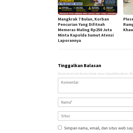
Mangkrak 7 Bulan, Korban
Ples
Pencurian Yang Difitnah
Ramp
Memeras Maling Rp250 Juta
Khaw
Minta Kapolda Sumut Atensi
Laporannya
Tinggalkan Balasan
Alamat email Anda tidak akan dipublikasikan.
Ru
Simpan nama, email, dan situs web say