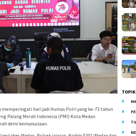
TOPIK
MA
memperingati hari jadi Humas Polri yang ke-73 tahun
PE
ng Palang Merah Indonesia (PMI) Kota Medan
TU
arah demi kemanusiaan.
ME
Polrestabes Medan, Polsek jajaran, Kodim 0201/Medan dan