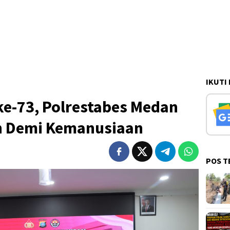
IKUTI
ke-73, Polrestabes Medan
h Demi Kemanusiaan
POS T