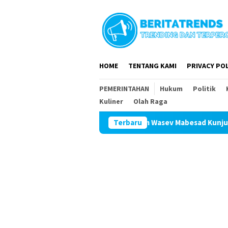
Loncat
ke
konten
HOME
TENTANG KAMI
PRIVACY POL
PEMERINTAHAN
Hukum
Politik
Kuliner
Olah Raga
Tim Wasev Mabesad Kunjungi TMMD ke 129
Terbaru