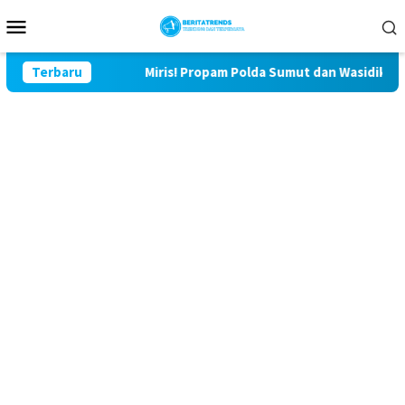
Loncat
Menu
ke
Mobile
konten
ulu Lor
Terbaru
Miris! Propam Polda Sumut dan Wasidik Ditreskri