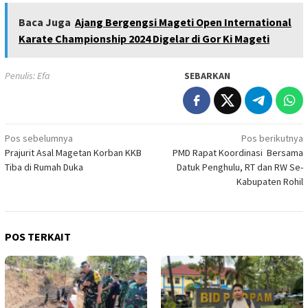
Baca Juga
Ajang Bergengsi Mageti Open International
Karate Championship 2024 Digelar di Gor Ki Mageti
Penulis: Efa
SEBARKAN
Navigasi
Pos sebelumnya
Pos berikutnya
Prajurit Asal Magetan Korban KKB
PMD Rapat Koordinasi Bersama
pos
Tiba di Rumah Duka
Datuk Penghulu, RT dan RW Se-
Kabupaten Rohil
POS TERKAIT