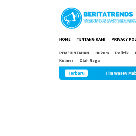
Loncat
ke
konten
HOME
TENTANG KAMI
PRIVACY POL
PEMERINTAHAN
Hukum
Politik
Kuliner
Olah Raga
Terbaru
Tim Wasev Mabesad Kunjungi TM