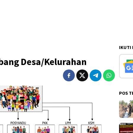
IKUTI
bang Desa/Kelurahan
POS T