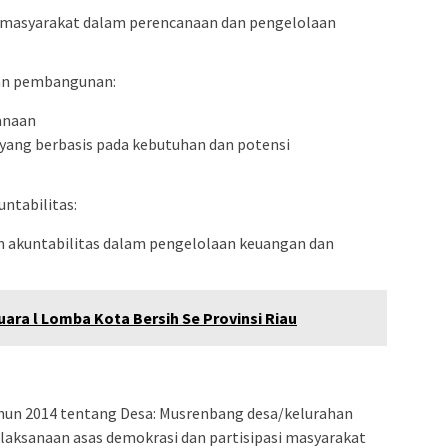
syarakat dalam perencanaan dan pengelolaan
aan pembangunan:
anaan
ang berbasis pada kebutuhan dan potensi
ntabilitas:
n akuntabilitas dalam pengelolaan keuangan dan
uara l Lomba Kota Bersih Se Provinsi Riau
un 2014 tentang Desa: Musrenbang desa/kelurahan
laksanaan asas demokrasi dan partisipasi masyarakat