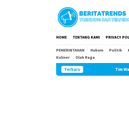
Loncat
ke
konten
HOME
TENTANG KAMI
PRIVACY POL
PEMERINTAHAN
Hukum
Politik
Kuliner
Olah Raga
Terbaru
Tim Wasev Mabesad Kunju