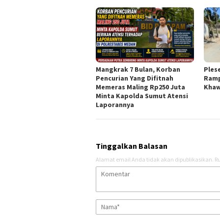
Mangkrak 7 Bulan, Korban
Ples
Pencurian Yang Difitnah
Ramp
Memeras Maling Rp250 Juta
Khaw
Minta Kapolda Sumut Atensi
Laporannya
Tinggalkan Balasan
Alamat email Anda tidak akan dipublikasikan.
Ru