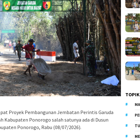
TOPIK
MA
at Proyek Pembangunan Jembatan Perintis Garuda
PE
yah Kabupaten Ponorogo salah satunya ada di Dusun
TU
upaten Ponorogo, Rabu (08/07/2026).
ME