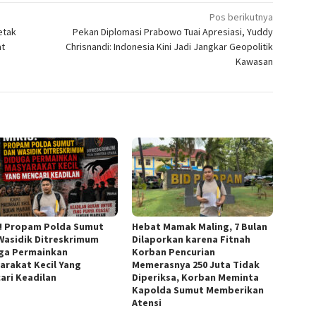
Pos berikutnya
etak
Pekan Diplomasi Prabowo Tuai Apresiasi, Yuddy
at
Chrisnandi: Indonesia Kini Jadi Jangkar Geopolitik
Kawasan
s! Propam Polda Sumut
Hebat Mamak Maling, 7 Bulan
Wasidik Ditreskrimum
Dilaporkan karena Fitnah
ga Permainkan
Korban Pencurian
arakat Kecil Yang
Memerasnya 250 Juta Tidak
ari Keadilan
Diperiksa, Korban Meminta
Kapolda Sumut Memberikan
Atensi