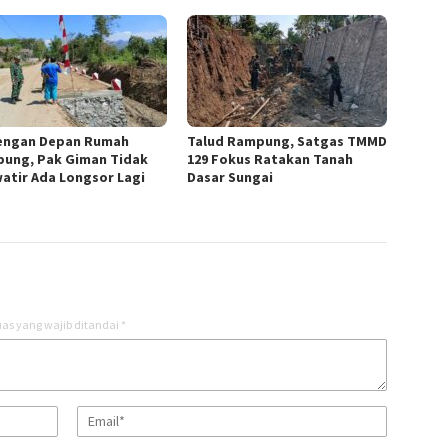
engan Depan Rumah
Talud Rampung, Satgas TMMD
ung, Pak Giman Tidak
129 Fokus Ratakan Tanah
atir Ada Longsor Lagi
Dasar Sungai
as yang wajib ditandai
*