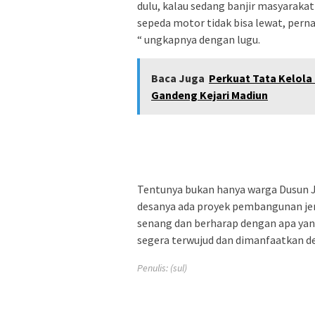
dulu, kalau sedang banjir masyarakat 
sepeda motor tidak bisa lewat, pern
“ ungkapnya dengan lugu.
Baca Juga
Perkuat Tata Kelol
Gandeng Kejari Madiun
Tentunya bukan hanya warga Dusun Ja
desanya ada proyek pembangunan jem
senang dan berharap dengan apa yan
segera terwujud dan dimanfaatkan den
Penulis: (sul)