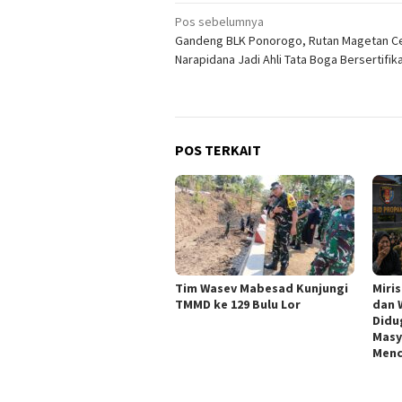
Navigasi
Pos sebelumnya
Gandeng BLK Ponorogo, Rutan Magetan C
pos
Narapidana Jadi Ahli Tata Boga Bersertifik
POS TERKAIT
Tim Wasev Mabesad Kunjungi
Miri
TMMD ke 129 Bulu Lor
dan 
Didu
Masy
Menc