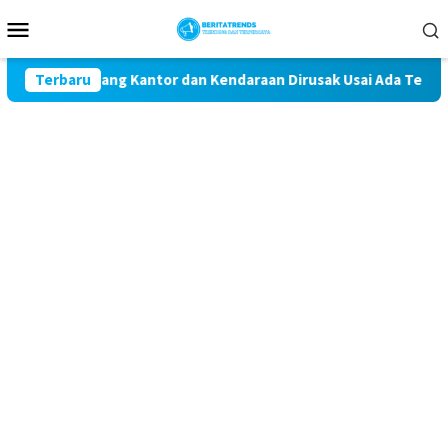
Loncat
Menu
ke
Mobile
konten
k, 3 Ruang Kantor dan Kendaraan Dirusak Usai Ada Tembakan Pe
Terbaru