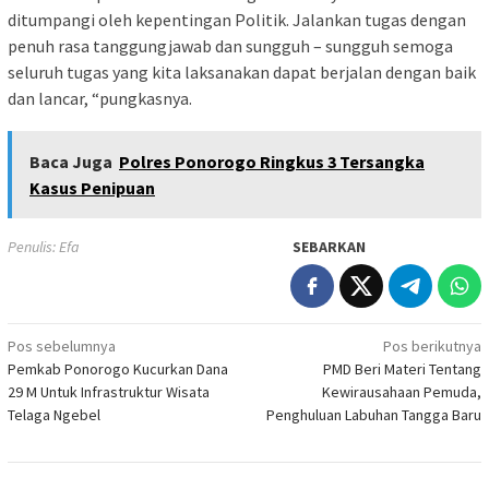
ditumpangi oleh kepentingan Politik. Jalankan tugas dengan
penuh rasa tanggungjawab dan sungguh – sungguh semoga
seluruh tugas yang kita laksanakan dapat berjalan dengan baik
dan lancar, “pungkasnya.
Baca Juga
Polres Ponorogo Ringkus 3 Tersangka
Kasus Penipuan
Penulis: Efa
SEBARKAN
Navigasi
Pos sebelumnya
Pos berikutnya
Pemkab Ponorogo Kucurkan Dana
PMD Beri Materi Tentang
pos
29 M Untuk Infrastruktur Wisata
Kewirausahaan Pemuda,
Telaga Ngebel
Penghuluan Labuhan Tangga Baru