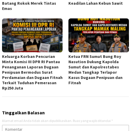
Batang Rokok Merek Tintas
Keadilan Lahan Kebun Sawit
Emas
Keluarga Korban Pencurian
Ketua FRN Sumut Bung Roy
Minta Komisi III DPR RI Pantau
Nasution Dukung Kapolda
Penanganan Laporan Dugaan
Sumut dan Kapolrestabes
Penipuan Bermodus Surat
Medan Tangkap Terlapor
Perdamaian dan Dugaan Fitnah
Kasus Dugaan Penipuan dan
Terkait Tuduhan Pemerasan
Fitnah
Rp250 Juta
Tinggalkan Balasan
Alamat email Anda tidak akan dipublikasikan.
Ruas yang wajib ditandai
*