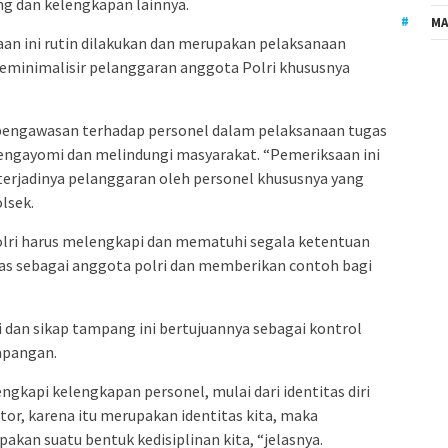
g dan kelengkapan lainnya.
MA
an ini rutin dilakukan dan merupakan pelaksanaan
eminimalisir pelanggaran anggota Polri khususnya
pengawasan terhadap personel dalam pelaksanaan tugas
engayomi dan melindungi masyarakat. “Pemeriksaan ini
terjadinya pelanggaran oleh personel khususnya yang
lsek.
lri harus melengkapi dan mematuhi segala ketentuan
as sebagai anggota polri dan memberikan contoh bagi
 dan sikap tampang ini bertujuannya sebagai kontrol
apangan.
gkapi kelengkapan personel, mulai dari identitas diri
or, karena itu merupakan identitas kita, maka
akan suatu bentuk kedisiplinan kita, “jelasnya.