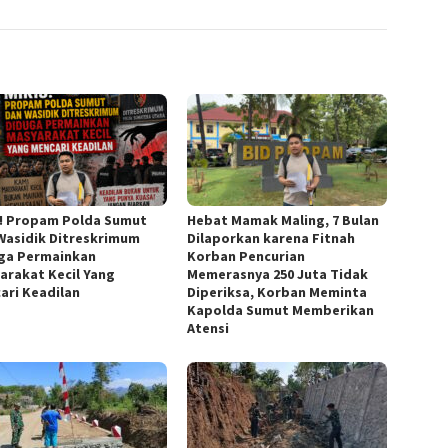
s! Propam Polda Sumut
Hebat Mamak Maling, 7 Bulan
Wasidik Ditreskrimum
Dilaporkan karena Fitnah
ga Permainkan
Korban Pencurian
arakat Kecil Yang
Memerasnya 250 Juta Tidak
ari Keadilan
Diperiksa, Korban Meminta
Kapolda Sumut Memberikan
Atensi