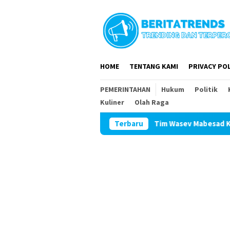
Loncat
ke
konten
HOME
TENTANG KAMI
PRIVACY POL
PEMERINTAHAN
Hukum
Politik
Kuliner
Olah Raga
Tim Wasev Mabesad Kunjungi TMMD ke
Terbaru