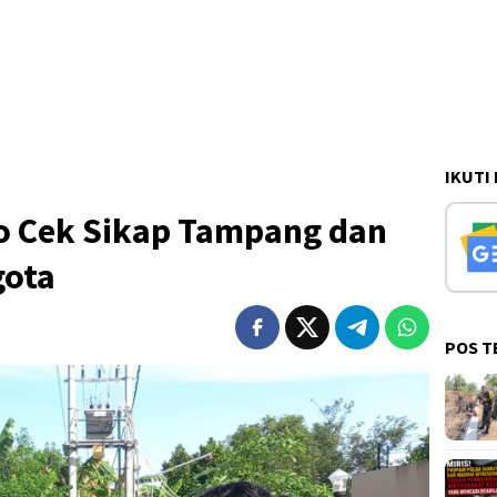
IKUTI
o Cek Sikap Tampang dan
gota
POS T