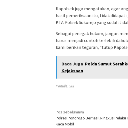
Kapolsek juga mengatakan, agar an
hasil pemeriksaan itu, tidak didapat
KTA Polsek Sukorejo yang sudah tidak
Sebagai penegak hukum, jangan memb
harus menjadi contoh terlebih dahu
kami berikan teguran, “tutup Kapols
Baca Juga
Polda Sumut Serahka
Kejaksaan
Penulis: Sul
Navigasi
Pos sebelumnya
Polres Ponorogo Berhasil Ringkus Pelaku
pos
Kaca Mobil