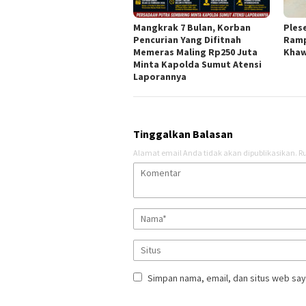
Mangkrak 7 Bulan, Korban
Ples
Pencurian Yang Difitnah
Ramp
Memeras Maling Rp250 Juta
Khaw
Minta Kapolda Sumut Atensi
Laporannya
Tinggalkan Balasan
Alamat email Anda tidak akan dipublikasikan.
Ru
Simpan nama, email, dan situs web say