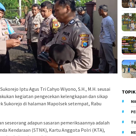
ukorejo Iptu Agus Tri Cahyo Wiyono, S.H., M.H. seusai
TOPIK
akukan kegiatan pengecekan kelengkapan dan sikap
MA
k Sukorejo di halaman Mapolsek setempat, Rabu
PE
an seseorang adapun sasaran pemeriksaannya adalah
TU
anda Kendaraan (STNK), Kartu Anggota Polri (KTA),
ME