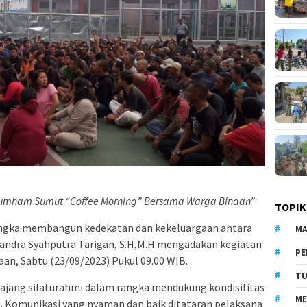
umham Sumut “Coffee Morning” Bersama Warga Binaan”
TOPIK
ngka membangun kedekatan dan kekeluargaan antara
MA
andra Syahputra Tarigan, S.H,M.H mengadakan kegiatan
PE
an, Sabtu (23/09/2023) Pukul 09.00 WIB.
TU
 ajang silaturahmi dalam rangka mendukung kondisifitas
ME
. Komunikasi yang nyaman dan baik ditataran pelaksana