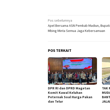
Navigasi
Pos sebelumnya
Apel Bersama ASN Pemkab Madiun, Bupati 
pos
Mbing Minta Semua Jaga Kebersamaan
POS TERKAIT
DPR RI dan DPRD Magetan
TAK 
Komit Kawal Keluhan
MUDA
Peternak Soal Harga Pakan
BANT
dan Telur
JALA