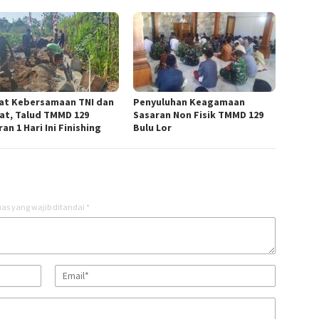
at Kebersamaan TNI dan
Penyuluhan Keagamaan
at, Talud TMMD 129
Sasaran Non Fisik TMMD 129
an 1 Hari Ini Finishing
Bulu Lor
as yang wajib ditandai
*