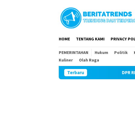
Loncat
ke
konten
HOME
TENTANG KAMI
PRIVACY POL
PEMERINTAHAN
Hukum
Politik
Kuliner
Olah Raga
Terbaru
DPR RI dan DPRD Ma