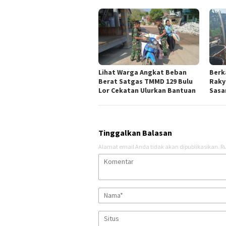
Lihat Warga Angkat Beban
Berk
Berat Satgas TMMD 129 Bulu
Raky
Lor Cekatan Ulurkan Bantuan
Sasar
Tinggalkan Balasan
Alamat email Anda tidak akan dipublikasikan.
Ru