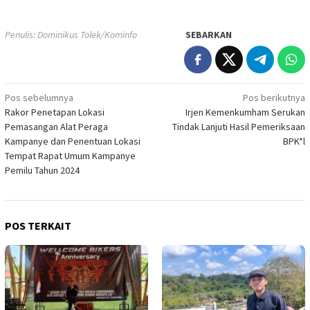
Penulis: Dominikus Tolek/Kominfo
SEBARKAN
Navigasi
Pos sebelumnya
Pos berikutnya
Rakor Penetapan Lokasi
Irjen Kemenkumham Serukan
pos
Pemasangan Alat Peraga
Tindak Lanjuti Hasil Pemeriksaan
Kampanye dan Penentuan Lokasi
BPK*l
Tempat Rapat Umum Kampanye
Pemilu Tahun 2024
POS TERKAIT