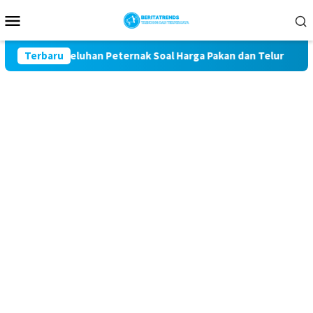
Loncat
Menu
ke
Mobile
konten
awal Keluhan Peternak Soal Harga Pakan dan Telur
Terbaru
TAK 