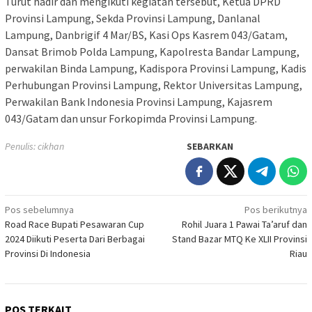
Turut hadir dan mengikuti kegiatan tersebut, Ketua DPRD
Provinsi Lampung, Sekda Provinsi Lampung, Danlanal
Lampung, Danbrigif 4 Mar/BS, Kasi Ops Kasrem 043/Gatam,
Dansat Brimob Polda Lampung, Kapolresta Bandar Lampung,
perwakilan Binda Lampung, Kadispora Provinsi Lampung, Kadis
Perhubungan Provinsi Lampung, Rektor Universitas Lampung,
Perwakilan Bank Indonesia Provinsi Lampung, Kajasrem
043/Gatam dan unsur Forkopimda Provinsi Lampung.
Penulis: cikhan
SEBARKAN
Navigasi
Pos sebelumnya
Pos berikutnya
Road Race Bupati Pesawaran Cup
Rohil Juara 1 Pawai Ta’aruf dan
pos
2024 Diikuti Peserta Dari Berbagai
Stand Bazar MTQ Ke XLII Provinsi
Provinsi Di Indonesia
Riau
POS TERKAIT