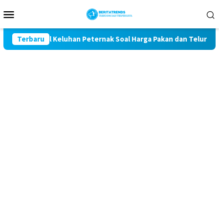
Loncat
Menu
ke
Mobile
konten
 Kawal Keluhan Peternak Soal Harga Pakan dan Telur
Terbaru
TA