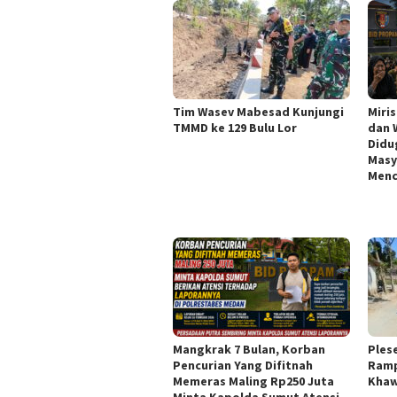
Tim Wasev Mabesad Kunjungi
Miri
TMMD ke 129 Bulu Lor
dan 
Didu
Masy
Menc
Mangkrak 7 Bulan, Korban
Ples
Pencurian Yang Difitnah
Ramp
Memeras Maling Rp250 Juta
Khaw
Minta Kapolda Sumut Atensi