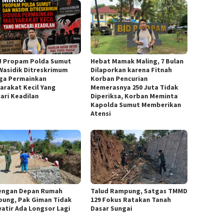
s! Propam Polda Sumut
Hebat Mamak Maling, 7 Bulan
Wasidik Ditreskrimum
Dilaporkan karena Fitnah
ga Permainkan
Korban Pencurian
arakat Kecil Yang
Memerasnya 250 Juta Tidak
ari Keadilan
Diperiksa, Korban Meminta
Kapolda Sumut Memberikan
Atensi
engan Depan Rumah
Talud Rampung, Satgas TMMD
ung, Pak Giman Tidak
129 Fokus Ratakan Tanah
atir Ada Longsor Lagi
Dasar Sungai