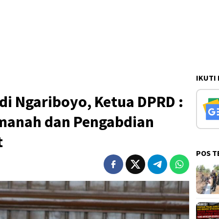
IKUTI
di Ngariboyo, Ketua DPRD :
manah dan Pengabdian
t
POS T