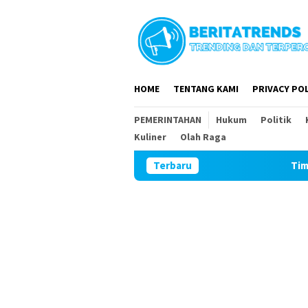
Loncat
ke
konten
HOME
TENTANG KAMI
PRIVACY POL
PEMERINTAHAN
Hukum
Politik
Kuliner
Olah Raga
Terbaru
Tim Wasev Mabesad 