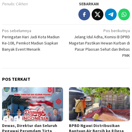
Penulis: Cikhan
SEBARKAN
Navigasi
Pos sebelumnya
Pos berikutnya
Peringatan Hari Jadi Kota Madiun
Jelang Idul Adha, Komisi B DPRD
pos
Ke-108, Pemkot Madiun Siapkan
Magetan Pastikan Hewan Kurban di
Banyak Event Menarik
Pasar Plaosan Sehat dan Bebas
PMK
POS TERKAIT
Dewas, Direktur dan Seluruh
BPBD Ngawi Distribusikan
Pegawai Perumdam Tirta
Bantuan Air Bersih ke 8 Desa