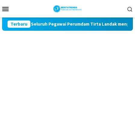
Loncat
Menu
ke
Mobile
konten
ktur dan Seluruh Pegawai Perumdam Tirta Landak mengucapkan D
Terbaru