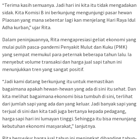
“Terima kasih semuanya. Jadi hari ini kita itu tidak mengadakan
sidak. Kita Komisi B ini berkunjung mengunjungi pasar hewan
Plaosan yang mana sebentar lagi kan menjelang Hari Raya Idul
Adha kurban,” ujar Rita.
Dalam peninjauannya, Rita mengapresiasi geliat ekonomi yang
mulai pulih pasca-pandemi Penyakit Mulut dan Kuku (PMK)
yang sempat memukul para peternak beberapa tahun lalu. Ia
menyebut volume transaksi dan harga jual sapi tahun ini
menunjukkan tren yang sangat positif.
“Jadi kami datang berkunjung itu untuk memastikan
bagaimana apakah hewan-hewan yang ada di sini itu sehat. Dan
kita melihat bagaimana ekonomi bisa tumbuh di sini, terlihat
dari jumlah sapi yang ada dan yang keluar. Jadi banyak sapi yang
terjual di sini dan kita tadi juga bertanya kepada pedagang,
harga sapi hari ini lumayan tinggi. Sehingga itu bisa menunjang
kebutuhan ekonomi masyarakat,” lanjutnya.
Rita bersyukur harga jual tahun ini meningkat dibanding tahun-