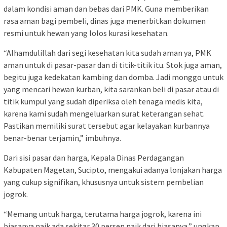
dalam kondisi aman dan bebas dari PMK. Guna memberikan
rasa aman bagi pembeli, dinas juga menerbitkan dokumen
resmi untuk hewan yang lolos kurasi kesehatan.
“Alhamdulillah dari segi kesehatan kita sudah aman ya, PMK
aman untuk di pasar-pasar dan di titik-titik itu. Stok juga aman,
begitu juga kedekatan kambing dan domba. Jadi monggo untuk
yang mencari hewan kurban, kita sarankan beli di pasar atau di
titik kumpul yang sudah diperiksa oleh tenaga medis kita,
karena kami sudah mengeluarkan surat keterangan sehat.
Pastikan memiliki surat tersebut agar kelayakan kurbannya
benar-benar terjamin,” imbuhnya.
Dari sisi pasar dan harga, Kepala Dinas Perdagangan
Kabupaten Magetan, Sucipto, mengakui adanya lonjakan harga
yang cukup signifikan, khususnya untuk sistem pembelian
jogrok.
“Memang untuk harga, terutama harga jogrok, karena ini
biasanya naik ada sekitar 30 persen naik dari biasanya,” ungkap