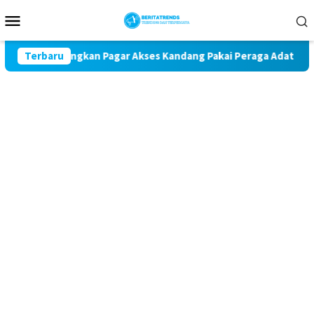
Loncat
Menu
ke
Mobile
konten
 Dungkan Pagar Akses Kandang Pakai Peraga Adat
Terbaru
Manta