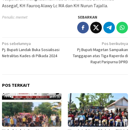
Assegaf, KH Fauroq Alawy Lc MA dan KH Nurun Tajalla.
Penulis: memet
SEBARKAN
Navigasi
Pos sebelumnya
Pos berikutnya
Pj. Bupati Landak Buka Sosialisasi
Pj Bupati Magetan Sampaikan
pos
Netralitas Kades di Pilkada 2024
Tanggapan atas Tiga Raperda di
Rapat Paripurna DPRD
POS TERKAIT