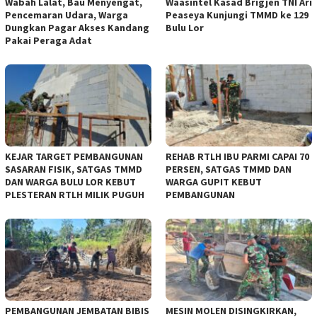
Wabah Lalat, Bau Menyengat,
Waasintel Kasad Brigjen TNI Ari
Pencemaran Udara, Warga
Peaseya Kunjungi TMMD ke 129
Dungkan Pagar Akses Kandang
Bulu Lor
Pakai Peraga Adat
KEJAR TARGET PEMBANGUNAN
REHAB RTLH IBU PARMI CAPAI 70
SASARAN FISIK, SATGAS TMMD
PERSEN, SATGAS TMMD DAN
DAN WARGA BULU LOR KEBUT
WARGA GUPIT KEBUT
PLESTERAN RTLH MILIK PUGUH
PEMBANGUNAN
PEMBANGUNAN JEMBATAN BIBIS
MESIN MOLEN DISINGKIRKAN,