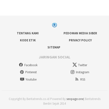
TENTANG KAMI
PEDOMAN MEDIA SIBER
KODE ETIK
PRIVACY POLICY
SITEMAP
JARINGAN SOCIAL
Facebook
Twitter
Pinterest
Instagram
Youtube
RSS
Copyright By Beritatrends.co.id Powered By
seopage.one
| Beritatrends
Berdiri Sejak 2014