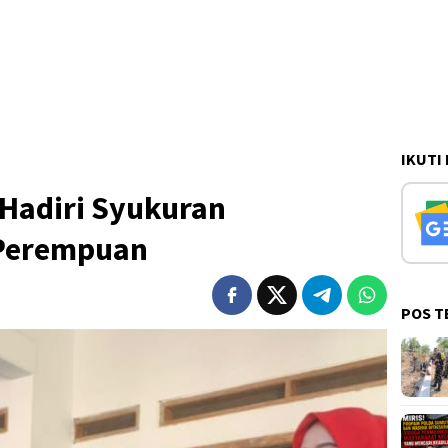
IKUTI
 Hadiri Syukuran
Perempuan
POS T