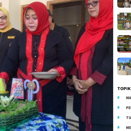
TOPIK
MA
PE
TU
ME