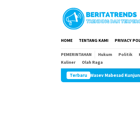
Loncat
ke
konten
HOME
TENTANG KAMI
PRIVACY POL
PEMERINTAHAN
Hukum
Politik
Kuliner
Olah Raga
Tim Wasev Mabesad Kunjungi TMMD ke 129 Bulu
Terbaru