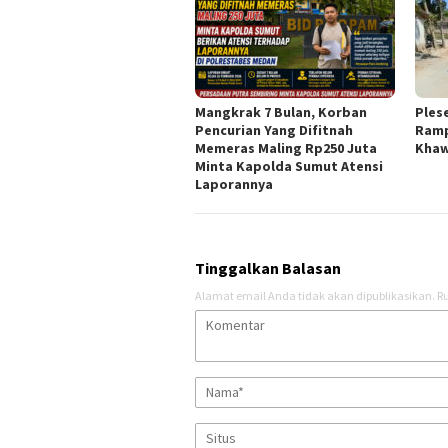
Mangkrak 7 Bulan, Korban
Ples
Pencurian Yang Difitnah
Ramp
Memeras Maling Rp250 Juta
Khaw
Minta Kapolda Sumut Atensi
Laporannya
Tinggalkan Balasan
Alamat email Anda tidak akan dipublikasikan.
Ru