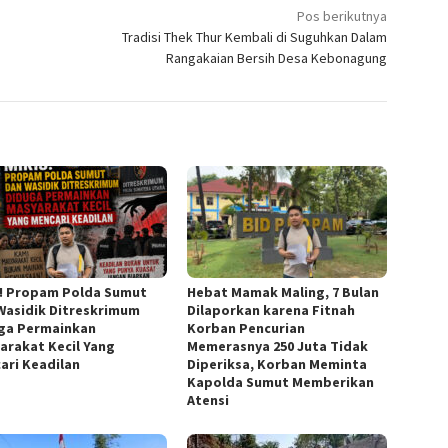
Pos berikutnya
Tradisi Thek Thur Kembali di Suguhkan Dalam
Rangakaian Bersih Desa Kebonagung
s! Propam Polda Sumut
Hebat Mamak Maling, 7 Bulan
Wasidik Ditreskrimum
Dilaporkan karena Fitnah
ga Permainkan
Korban Pencurian
arakat Kecil Yang
Memerasnya 250 Juta Tidak
ari Keadilan
Diperiksa, Korban Meminta
Kapolda Sumut Memberikan
Atensi