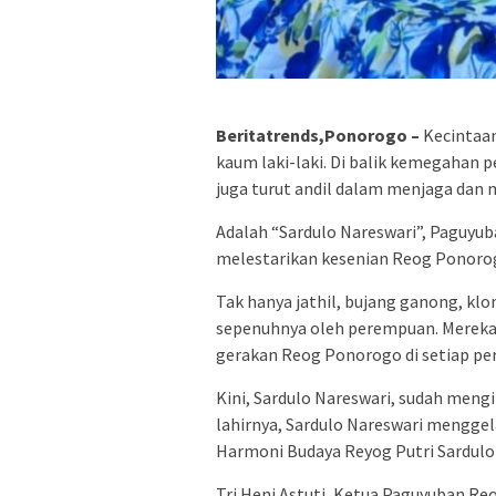
Beritatrends,Ponorogo –
Kecintaan
kaum laki-laki. Di balik kemegahan 
juga turut andil dalam menjaga dan 
Adalah “Sardulo Nareswari”, Paguy
melestarikan kesenian Reog Ponoro
Tak hanya jathil, bujang ganong, k
sepenuhnya oleh perempuan. Mereka t
gerakan Reog Ponorogo di setiap pe
Kini, Sardulo Nareswari, sudah mengi
lahirnya, Sardulo Nareswari menggel
Harmoni Budaya Reyog Putri Sardulo 
Tri Heni Astuti, Ketua Paguyuban Re