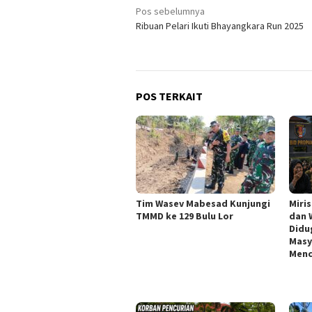
Navigasi
Pos sebelumnya
Ribuan Pelari Ikuti Bhayangkara Run 2025
pos
POS TERKAIT
Tim Wasev Mabesad Kunjungi
Miri
TMMD ke 129 Bulu Lor
dan 
Didu
Masy
Menc