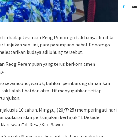
MA
 terhadap kesenian Reog Ponorogo tak hanya dimiliki
pertunjukan seni ini, para perempuan hebat Ponorogo
melestarikan budaya adiluhung tersebut.
uban Reog Perempuan yang terus berkomitmen
go.
lono sewandono, warok, bahkan pembarong dimainkan
ak kalah lihai dan atraktif menyuguhkan setiap
rtunjukan.
njak usia 10 tahun. Minggu, (20/7/25) memperingati hari
ar syukuran dan pertunjukan bertajuk “1 Dekade
Nareswari” di Desa/Kec. Sawoo.
og Sardulo Nareswari, bercerita bahwa mendirikan